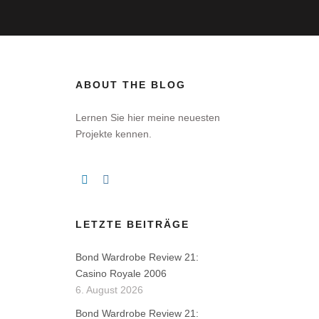
ABOUT THE BLOG
Lernen Sie hier meine neuesten
Projekte kennen.
LETZTE BEITRÄGE
Bond Wardrobe Review 21:
Casino Royale 2006
6. August 2026
Bond Wardrobe Review 21: