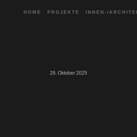
HOME
PROJEKTE
INNEN-/ARCHIT
29. Oktober 2025