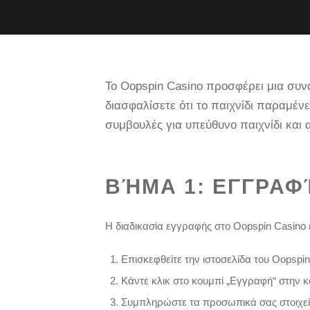
Το Oopspin Casino προσφέρει μια συνα
διασφαλίσετε ότι το παιχνίδι παραμένε
συμβουλές για υπεύθυνο παιχνίδι και
ΒΉΜΑ 1: ΕΓΓΡΑΦ
Η διαδικασία εγγραφής στο Oopspin Casino
Επισκεφθείτε την ιστοσελίδα του Oopspin
Κάντε κλικ στο κουμπί „Εγγραφή“ στην κ
Συμπληρώστε τα προσωπικά σας στοιχεία