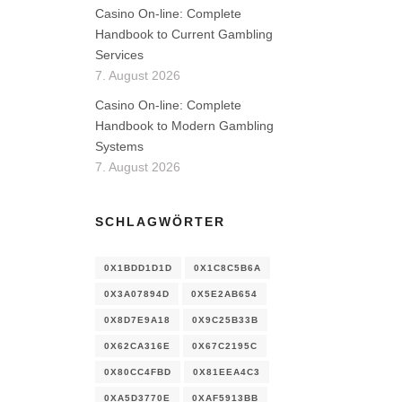
Casino On-line: Complete
Handbook to Current Gambling
Services
7. August 2026
Casino On-line: Complete
Handbook to Modern Gambling
Systems
7. August 2026
SCHLAGWÖRTER
0X1BDD1D1D
0X1C8C5B6A
0X3A07894D
0X5E2AB654
0X8D7E9A18
0X9C25B33B
0X62CA316E
0X67C2195C
0X80CC4FBD
0X81EEA4C3
0XA5D3770E
0XAF5913BB