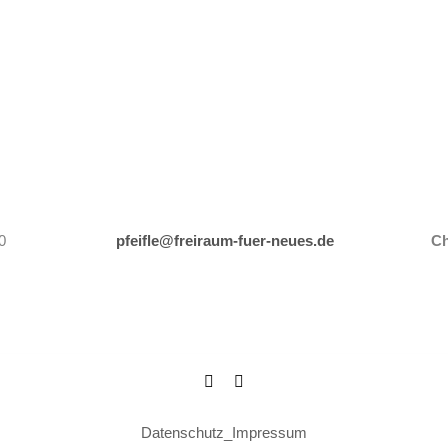
0
pfeifle@freiraum-fuer-neues.de
Ch
Datenschutz
_
Impressum