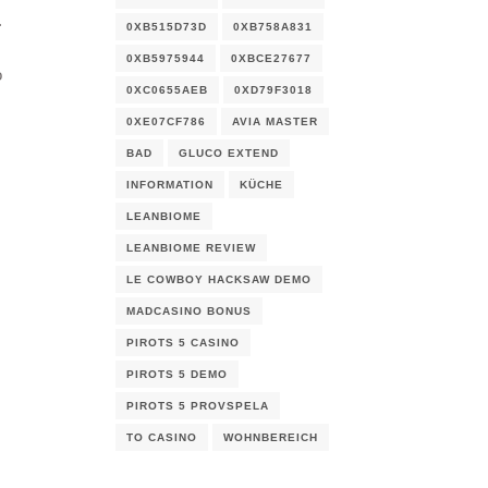
.
0XB515D73D
0XB758A831
0XB5975944
0XBCE27677
o
0XC0655AEB
0XD79F3018
0XE07CF786
AVIA MASTER
BAD
GLUCO EXTEND
INFORMATION
KÜCHE
LEANBIOME
LEANBIOME REVIEW
LE COWBOY HACKSAW DEMO
MADCASINO BONUS
PIROTS 5 CASINO
PIROTS 5 DEMO
PIROTS 5 PROVSPELA
TO CASINO
WOHNBEREICH