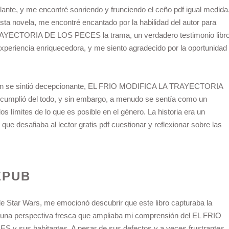
lante, y me encontré sonriendo y frunciendo el ceño pdf igual medida
a novela, me encontré encantado por la habilidad del autor para
RAYECTORIA DE LOS PECES la trama, un verdadero testimonio libr
 experiencia enriquecedora, y me siento agradecido por la oportunidad
ución se sintió decepcionante, EL FRIO MODIFICA LA TRAYECTORIA
mplió del todo, y sin embargo, a menudo se sentía como un
 límites de lo que es posible en el género. La historia era un
que desafiaba al lector gratis pdf cuestionar y reflexionar sobre las
EPUB
 de Star Wars, me emocionó descubrir que este libro capturaba la
ía una perspectiva fresca que ampliaba mi comprensión del EL FRIO
us habitantes. A pesar de sus defectos y a veces frustrantes,