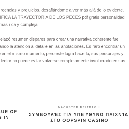
reencias y prejuicios, desafiándome a ver más allá de lo evidente.
DIFICA LA TRAYECTORIA DE LOS PECES pdf gratis personalidad
s más rica y compleja.
trelazó resumen dispares para crear una narrativa coherente fue
do la atención al detalle en las anotaciones. Es raro encontrar un
udo en el mismo momento, pero este logra hacerlo, sus personajes y
 lector no puede evitar volverse completamente involucrado en sus
NÄCHSTER BEITRAG
LUE OF
ΣΥΜΒΟΥΛΈΣ ΓΙΑ ΥΠΕΎΘΥΝΟ ΠΑΙΧΝΊΔ
 IN
ΣΤΟ OOPSPIN CASINO