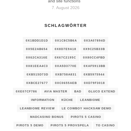
and site functions
7. August 2026
SCHLAGWÖRTER
0X1BDD1D1D
0X1C8C5B6A
0X3A07894D
0X5E2AB654
0X8D7E9A18
0X9C25B33B
0X62CA316E
0X67C2195C
0X80CC4FBD
0X81EEA4C3
0XA5D3770E
0XAF5913BB
0XB515D73D
0XB758A831
0XB5975944
0XBCE27677
0XC0655AEB
0XD79F3018
0XE07CF786
AVIA MASTER
BAD
GLUCO EXTEND
INFORMATION
KÜCHE
LEANBIOME
LEANBIOME REVIEW
LE COWBOY HACKSAW DEMO
MADCASINO BONUS
PIROTS 5 CASINO
PIROTS 5 DEMO
PIROTS 5 PROVSPELA
TO CASINO