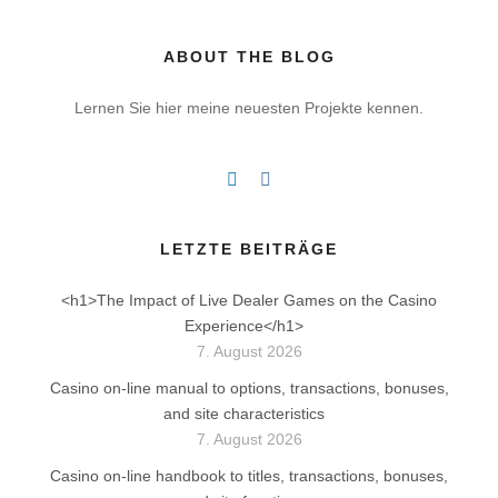
ABOUT THE BLOG
Lernen Sie hier meine neuesten Projekte kennen.
LETZTE BEITRÄGE
<h1>The Impact of Live Dealer Games on the Casino
Experience</h1>
7. August 2026
Casino on-line manual to options, transactions, bonuses,
and site characteristics
7. August 2026
Casino on-line handbook to titles, transactions, bonuses,