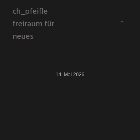
ch_pfeifle
freiraum für
Hauptm
neues
14. Mai 2026