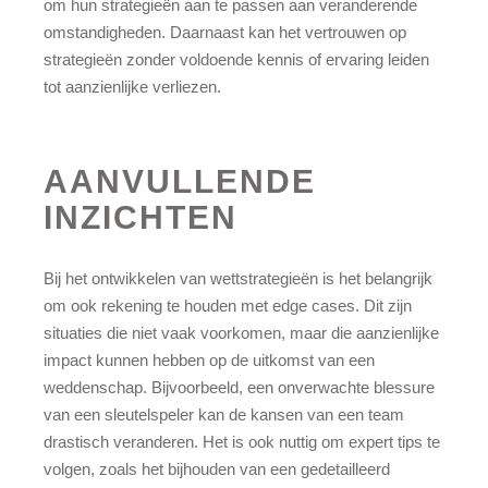
om hun strategieën aan te passen aan veranderende
omstandigheden. Daarnaast kan het vertrouwen op
strategieën zonder voldoende kennis of ervaring leiden
tot aanzienlijke verliezen.
AANVULLENDE
INZICHTEN
Bij het ontwikkelen van wettstrategieën is het belangrijk
om ook rekening te houden met edge cases. Dit zijn
situaties die niet vaak voorkomen, maar die aanzienlijke
impact kunnen hebben op de uitkomst van een
weddenschap. Bijvoorbeeld, een onverwachte blessure
van een sleutelspeler kan de kansen van een team
drastisch veranderen. Het is ook nuttig om expert tips te
volgen, zoals het bijhouden van een gedetailleerd