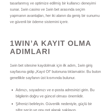
tasarlanmış ve optimize edilmiş bir kullanıcı deneyimi
sunar. 1win casino ve 1win bet arasında seçim
yapmanın avantajları, her iki alanın da geniş bir sunumu
ve güvenli bir ödeme sistemini içerir.
1WIN’A KAYIT OLMA
ADIMLARI
1win bet sitesine kaydolmak için ilk adım, 1win giriş
sayfasına gidip „Kayıt Ol“ butonuna tıklamaktır. Bu buton
genellikle sayfanın üst kısmında bulunur.
Adınızı, soyadınızı ve e-posta adresinizi girin. Bu
bilgilerin doğru ve güncel olması önemlidir.
Şifrenizi belirleyin. Güvenlik nedeniyle, güçlü bir
şifre seçin ve onu not alarak saklayın.