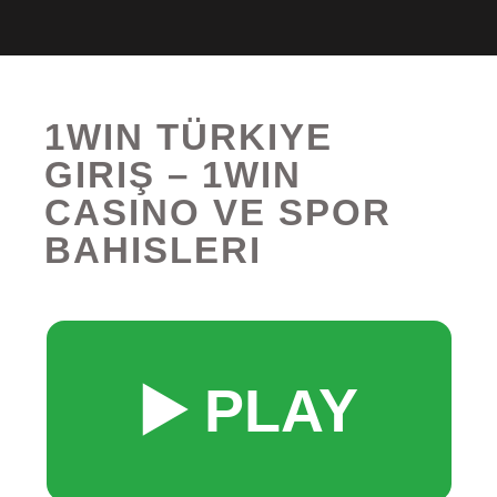
1WIN TÜRKIYE
GIRIŞ – 1WIN
CASINO VE SPOR
BAHISLERI
▶️ PLAY