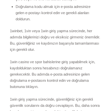
Doğrulama kodu almak için e-posta adresinize
gelen e-postayı kontrol edin ve gerekli alanları
doldurun.
1winbet, 1vin veya 1win giriş yapma sürecinde, her
adımda bilgilerinizi doğru ve eksiksiz girmeniz önemlidir.
Bu, güvenliğiniz ve kaydınızın başarıyla tamamlanması
için gerekli olur.
1win casino ve spor bahislerine giriş yapabilmek için,
kaydolduktan sonra hesabınızı doğrulamanız
gerekecektir. Bu adımda e-posta adresinize gelen
doğrulama e-postasını kontrol edin ve doğrulama
butonuna tıklayın.
1win giriş yapma sürecinde, güvenliğiniz için gerekli
güvenlik sorularını da doğru cevaplayın. Bu, daha sonra