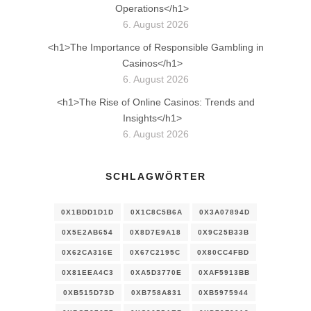
Operations</h1>
6. August 2026
<h1>The Importance of Responsible Gambling in
Casinos</h1>
6. August 2026
<h1>The Rise of Online Casinos: Trends and
Insights</h1>
6. August 2026
SCHLAGWÖRTER
0X1BDD1D1D
0X1C8C5B6A
0X3A07894D
0X5E2AB654
0X8D7E9A18
0X9C25B33B
0X62CA316E
0X67C2195C
0X80CC4FBD
0X81EEA4C3
0XA5D3770E
0XAF5913BB
0XB515D73D
0XB758A831
0XB5975944