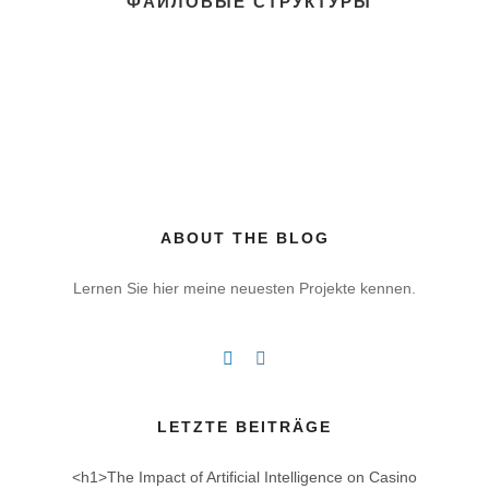
ФАЙЛОВЫЕ СТРУКТУРЫ
ABOUT THE BLOG
Lernen Sie hier meine neuesten Projekte kennen.
LETZTE BEITRÄGE
<h1>The Impact of Artificial Intelligence on Casino