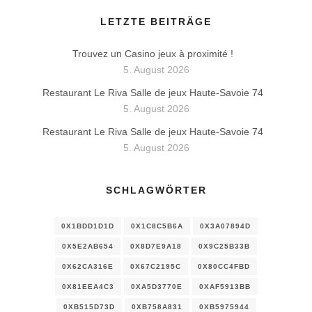
LETZTE BEITRÄGE
Trouvez un Casino jeux à proximité !
5. August 2026
Restaurant Le Riva Salle de jeux Haute-Savoie 74
5. August 2026
Restaurant Le Riva Salle de jeux Haute-Savoie 74
5. August 2026
SCHLAGWÖRTER
0X1BDD1D1D
0X1C8C5B6A
0X3A07894D
0X5E2AB654
0X8D7E9A18
0X9C25B33B
0X62CA316E
0X67C2195C
0X80CC4FBD
0X81EEA4C3
0XA5D3770E
0XAF5913BB
0XB515D73D
0XB758A831
0XB5975944