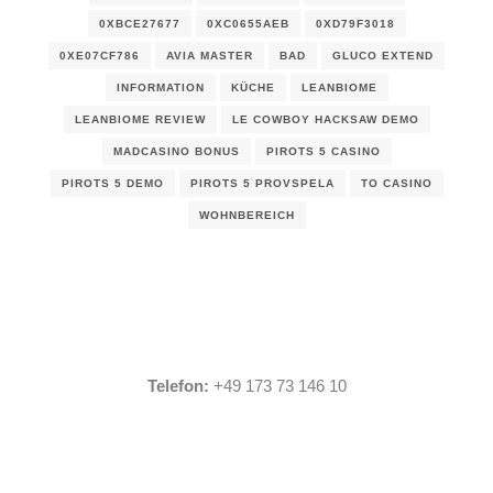
0XBCE27677
0XC0655AEB
0XD79F3018
0XE07CF786
AVIA MASTER
BAD
GLUCO EXTEND
INFORMATION
KÜCHE
LEANBIOME
LEANBIOME REVIEW
LE COWBOY HACKSAW DEMO
MADCASINO BONUS
PIROTS 5 CASINO
PIROTS 5 DEMO
PIROTS 5 PROVSPELA
TO CASINO
WOHNBEREICH
Telefon:
+49 173 73 146 10