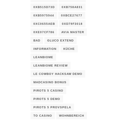
0XB515D73D
0XB758A831
0XB5975944
0XBCE27677
0XC0655AEB
0XD79F3018
0XE07CF786
AVIA MASTER
BAD
GLUCO EXTEND
INFORMATION
KÜCHE
LEANBIOME
LEANBIOME REVIEW
LE COWBOY HACKSAW DEMO
MADCASINO BONUS
PIROTS 5 CASINO
PIROTS 5 DEMO
PIROTS 5 PROVSPELA
TO CASINO
WOHNBEREICH