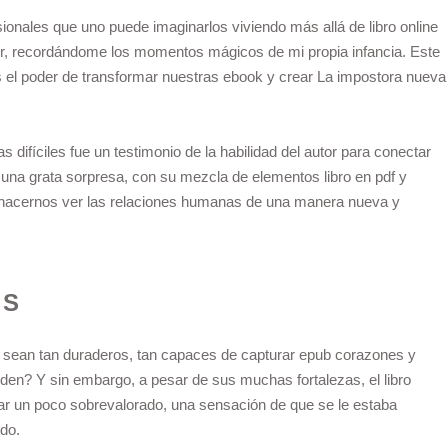
sionales que uno puede imaginarlos viviendo más allá de libro online​
eír, recordándome los momentos mágicos de mi propia infancia. Este
s el poder de transformar nuestras ebook y crear La impostora nueva
s difíciles fue un testimonio de la habilidad del autor para conectar
fue una grata sorpresa, con su mezcla de elementos libro en pdf y
de hacernos ver las relaciones humanas de una manera nueva y
OS
s sean tan duraderos, tan capaces de capturar epub corazones y
n? Y sin embargo, a pesar de sus muchas fortalezas, el libro
tar un poco sobrevalorado, una sensación de que se le estaba
odo.