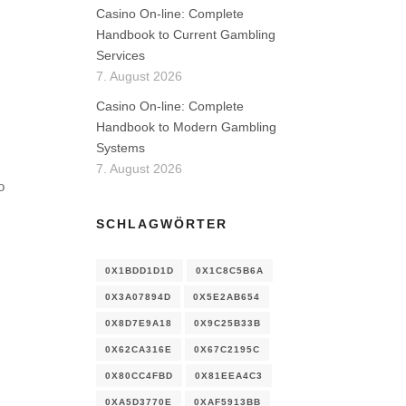
Casino On-line: Complete
Handbook to Current Gambling
Services
7. August 2026
Casino On-line: Complete
Handbook to Modern Gambling
Systems
7. August 2026
o
SCHLAGWÖRTER
0X1BDD1D1D
0X1C8C5B6A
0X3A07894D
0X5E2AB654
0X8D7E9A18
0X9C25B33B
0X62CA316E
0X67C2195C
0X80CC4FBD
0X81EEA4C3
0XA5D3770E
0XAF5913BB