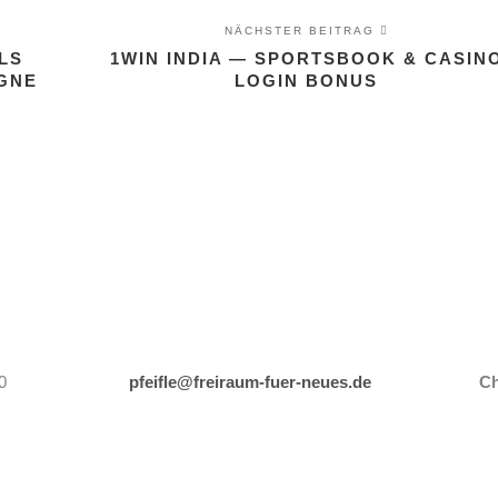
NÄCHSTER BEITRAG
LS
1WIN INDIA — SPORTSBOOK & CASIN
IGNE
LOGIN BONUS
0
pfeifle@freiraum-fuer-neues.de
Ch