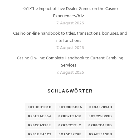
<h1>The Impact of Live Dealer Games on the Casino
Experience</h1>
7. August 2026
Casino on-line handbook to titles, transactions, bonuses, and
site functions
7. August 2026
Casino On-line: Complete Handbook to Current Gambling
Services
7. August 2026
SCHLAGWÖRTER
0X1BDD1D1D
0X1C8C5B6A
0X3A07894D
0X5E2AB654
0X8D7E9A18
0X9C25B33B
0X62CA316E
0X67C2195C
0X80CC4FBD
0X81EEA4C3
0XA5D3770E
0XAF5913BB