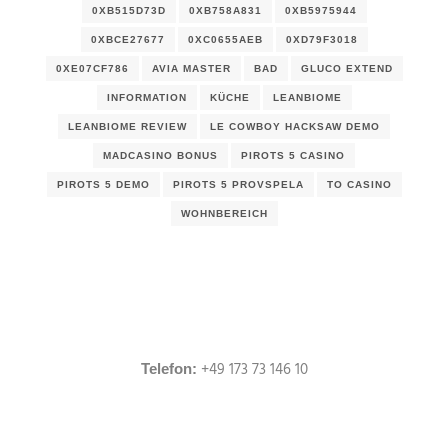
0XB515D73D
0XB758A831
0XB5975944
0XBCE27677
0XC0655AEB
0XD79F3018
0XE07CF786
AVIA MASTER
BAD
GLUCO EXTEND
INFORMATION
KÜCHE
LEANBIOME
LEANBIOME REVIEW
LE COWBOY HACKSAW DEMO
MADCASINO BONUS
PIROTS 5 CASINO
PIROTS 5 DEMO
PIROTS 5 PROVSPELA
TO CASINO
WOHNBEREICH
+49 173 73 146 10
Telefon: