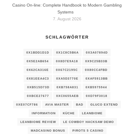
Casino On-line: Complete Handbook to Modern Gambling
Systems
7. August 2026
SCHLAGWÖRTER
0X1BDD1D1D
0X1C8C5B6A
0X3A07894D
0X5E2AB654
0X8D7E9A18
0X9C25B33B
0X62CA316E
0X67C2195C
0X80CC4FBD
0X81EEA4C3
0XA5D3770E
0XAF5913BB
0XB515D73D
0XB758A831
0XB5975944
0XBCE27677
0XC0655AEB
0XD79F3018
0XE07CF786
AVIA MASTER
BAD
GLUCO EXTEND
INFORMATION
KÜCHE
LEANBIOME
LEANBIOME REVIEW
LE COWBOY HACKSAW DEMO
MADCASINO BONUS
PIROTS 5 CASINO