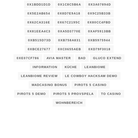
0X1BDD1D1D
0X1C8C5B6A
0X3A07894D
0X5E2AB654
0X8D7E9A18
0X9C25B33B
0X62CA316E
0X67C2195C
0X80CC4FBD
0X81EEA4C3
0XA5D3770E
0XAF5913BB
0XB515D73D
0XB758A831
0XB5975944
0XBCE27677
0XC0655AEB
0XD79F3018
0XE07CF786
AVIA MASTER
BAD
GLUCO EXTEND
INFORMATION
KÜCHE
LEANBIOME
LEANBIOME REVIEW
LE COWBOY HACKSAW DEMO
MADCASINO BONUS
PIROTS 5 CASINO
PIROTS 5 DEMO
PIROTS 5 PROVSPELA
TO CASINO
WOHNBEREICH