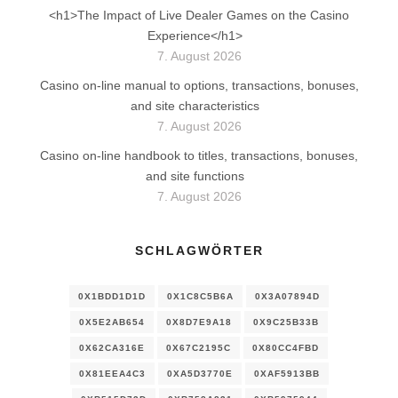
<h1>The Impact of Live Dealer Games on the Casino
Experience</h1>
7. August 2026
Casino on-line manual to options, transactions, bonuses,
and site characteristics
7. August 2026
Casino on-line handbook to titles, transactions, bonuses,
and site functions
7. August 2026
SCHLAGWÖRTER
0X1BDD1D1D
0X1C8C5B6A
0X3A07894D
0X5E2AB654
0X8D7E9A18
0X9C25B33B
0X62CA316E
0X67C2195C
0X80CC4FBD
0X81EEA4C3
0XA5D3770E
0XAF5913BB