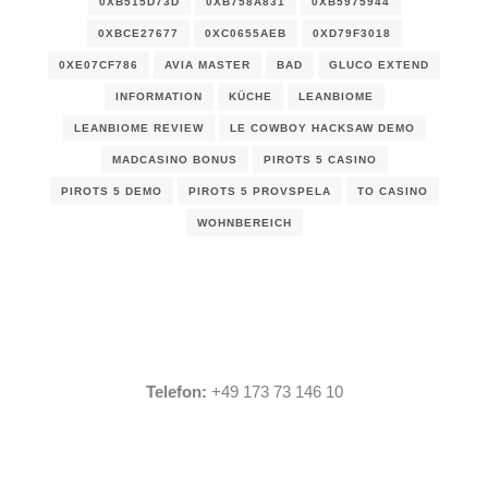
0XB515D73D
0XB758A831
0XB5975944
0XBCE27677
0XC0655AEB
0XD79F3018
0XE07CF786
AVIA MASTER
BAD
GLUCO EXTEND
INFORMATION
KÜCHE
LEANBIOME
LEANBIOME REVIEW
LE COWBOY HACKSAW DEMO
MADCASINO BONUS
PIROTS 5 CASINO
PIROTS 5 DEMO
PIROTS 5 PROVSPELA
TO CASINO
WOHNBEREICH
Telefon:
+49 173 73 146 10