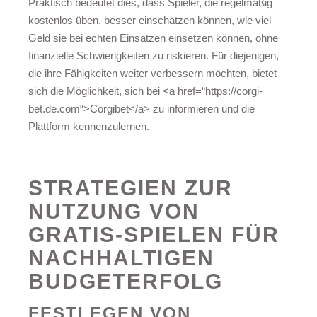
Praktisch bedeutet dies, dass Spieler, die regelmäßig
kostenlos üben, besser einschätzen können, wie viel
Geld sie bei echten Einsätzen einsetzen können, ohne
finanzielle Schwierigkeiten zu riskieren. Für diejenigen,
die ihre Fähigkeiten weiter verbessern möchten, bietet
sich die Möglichkeit, sich bei <a href=“https://corgi-
bet.de.com“>Corgibet</a> zu informieren und die
Plattform kennenzulernen.
STRATEGIEN ZUR
NUTZUNG VON
GRATIS-SPIELEN FÜR
NACHHALTIGEN
BUDGETERFOLG
FESTLEGEN VON