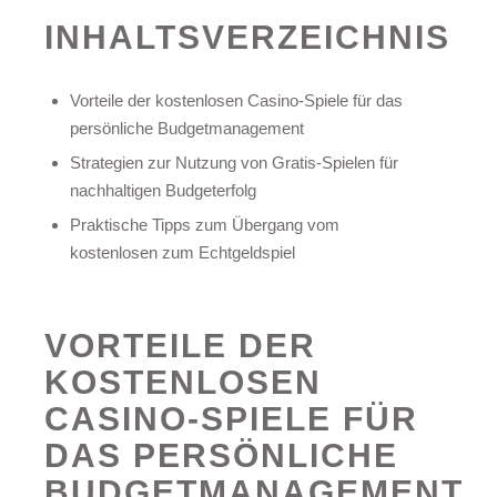
INHALTSVERZEICHNIS
Vorteile der kostenlosen Casino-Spiele für das
persönliche Budgetmanagement
Strategien zur Nutzung von Gratis-Spielen für
nachhaltigen Budgeterfolg
Praktische Tipps zum Übergang vom
kostenlosen zum Echtgeldspiel
VORTEILE DER
KOSTENLOSEN
CASINO-SPIELE FÜR
DAS PERSÖNLICHE
BUDGETMANAGEMENT