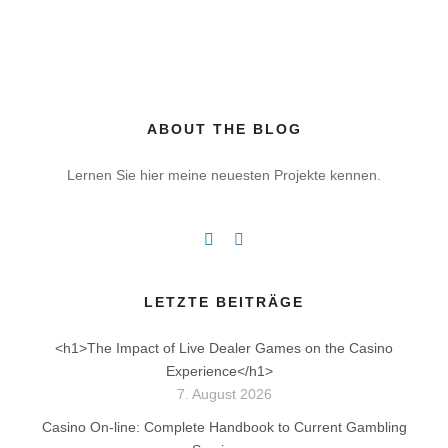
ABOUT THE BLOG
Lernen Sie hier meine neuesten Projekte kennen.
LETZTE BEITRÄGE
<h1>The Impact of Live Dealer Games on the Casino
Experience</h1>
7. August 2026
Casino On-line: Complete Handbook to Current Gambling