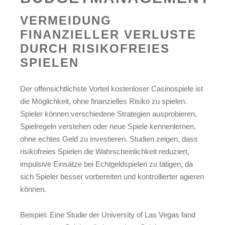
VERMEIDUNG
FINANZIELLER VERLUSTE
DURCH RISIKOFREIES
SPIELEN
Der offensichtlichste Vorteil kostenloser Casinospiele ist
die Möglichkeit, ohne finanzielles Risiko zu spielen.
Spieler können verschiedene Strategien ausprobieren,
Spielregeln verstehen oder neue Spiele kennenlernen,
ohne echtes Geld zu investieren. Studien zeigen, dass
risikofreies Spielen die Wahrscheinlichkeit reduziert,
impulsive Einsätze bei Echtgeldspielen zu tätigen, da
sich Spieler besser vorbereiten und kontrollierter agieren
können.
Beispiel: Eine Studie der University of Las Vegas fand