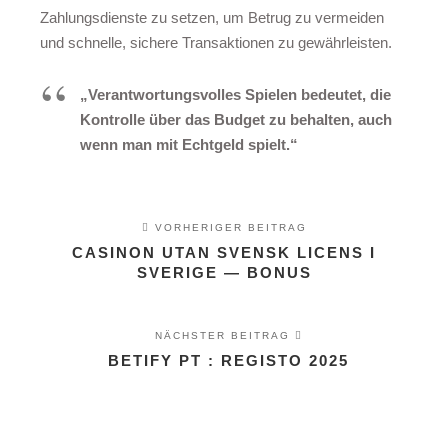
Zahlungsdienste zu setzen, um Betrug zu vermeiden
und schnelle, sichere Transaktionen zu gewährleisten.
„Verantwortungsvolles Spielen bedeutet, die
Kontrolle über das Budget zu behalten, auch
wenn man mit Echtgeld spielt.“
VORHERIGER BEITRAG
CASINON UTAN SVENSK LICENS I
SVERIGE — BONUS
NÄCHSTER BEITRAG
BETIFY PT : REGISTO 2025