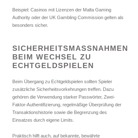
Beispiel: Casinos mit Lizenzen der Malta Gaming
Authority oder der UK Gambling Commission gelten als
besonders sicher.
SICHERHEITSMASSNAHMEN B
EIM WECHSEL ZU E
CHTGELDSPIELEN
Beim Übergang zu Echtgeldspielen sollten Spieler
zusätzliche Sicherheitsvorkehrungen treffen. Dazu
gehören die Verwendung starker Passwörter, Zwei-
Faktor-Authentifizierung, regelmäßige Überprüfung der
Transaktionshistorie sowie die Begrenzung des
Einsatzes durch eigene Limits.
Praktisch hilft auch, auf bekannte, bewährte