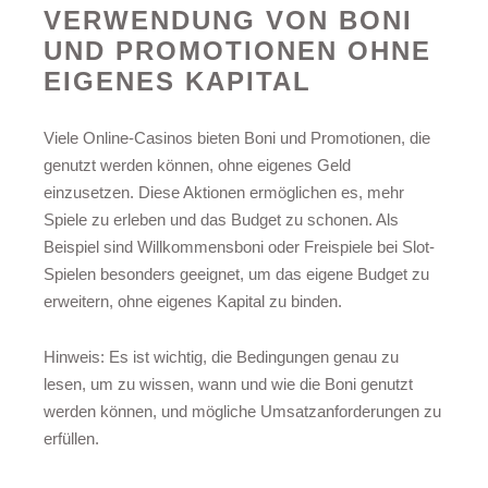
VERWENDUNG VON BONI
UND PROMOTIONEN OHNE
EIGENES KAPITAL
Viele Online-Casinos bieten Boni und Promotionen, die
genutzt werden können, ohne eigenes Geld
einzusetzen. Diese Aktionen ermöglichen es, mehr
Spiele zu erleben und das Budget zu schonen. Als
Beispiel sind Willkommensboni oder Freispiele bei Slot-
Spielen besonders geeignet, um das eigene Budget zu
erweitern, ohne eigenes Kapital zu binden.
Hinweis: Es ist wichtig, die Bedingungen genau zu
lesen, um zu wissen, wann und wie die Boni genutzt
werden können, und mögliche Umsatzanforderungen zu
erfüllen.