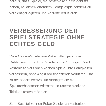
heraus, dass Spieler, die kostenlose Spiele genutzt
haben, bei anschließendem Echtgeldspiel tendenziell
vorsichtiger agieren und Verluste reduzieren.
VERBESSERUNG DER
SPIELSTRATEGIE OHNE
ECHTES GELD
Viele Casino-Spiele, wie Poker, Blackjack oder
Rubbellose, erfordern Geschick und Strategie. Durch
kostenlose Versionen können Spieler ihre Fähigkeiten
verbessern, ohne Angst vor finanziellen Verlusten. Das
ist besonders wertvoll für Anfänger, die die
Spielmechanismen erlernen und unterschiedliche
Taktiken testen möchten.
Zum Beispiel können Poker-Spieler an kostenlosen