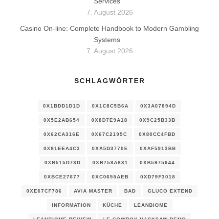
Services
7. August 2026
Casino On-line: Complete Handbook to Modern Gambling
Systems
7. August 2026
SCHLAGWÖRTER
0X1BDD1D1D
0X1C8C5B6A
0X3A07894D
0X5E2AB654
0X8D7E9A18
0X9C25B33B
0X62CA316E
0X67C2195C
0X80CC4FBD
0X81EEA4C3
0XA5D3770E
0XAF5913BB
0XB515D73D
0XB758A831
0XB5975944
0XBCE27677
0XC0655AEB
0XD79F3018
0XE07CF786
AVIA MASTER
BAD
GLUCO EXTEND
INFORMATION
KÜCHE
LEANBIOME