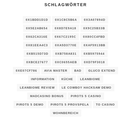
SCHLAGWÖRTER
0X1BDD1D1D
0X1C8C5B6A
0X3A07894D
0X5E2AB654
0X8D7E9A18
0X9C25B33B
0X62CA316E
0X67C2195C
0X80CC4FBD
0X81EEA4C3
0XA5D3770E
0XAF5913BB
0XB515D73D
0XB758A831
0XB5975944
0XBCE27677
0XC0655AEB
0XD79F3018
0XE07CF786
AVIA MASTER
BAD
GLUCO EXTEND
INFORMATION
KÜCHE
LEANBIOME
LEANBIOME REVIEW
LE COWBOY HACKSAW DEMO
MADCASINO BONUS
PIROTS 5 CASINO
PIROTS 5 DEMO
PIROTS 5 PROVSPELA
TO CASINO
WOHNBEREICH