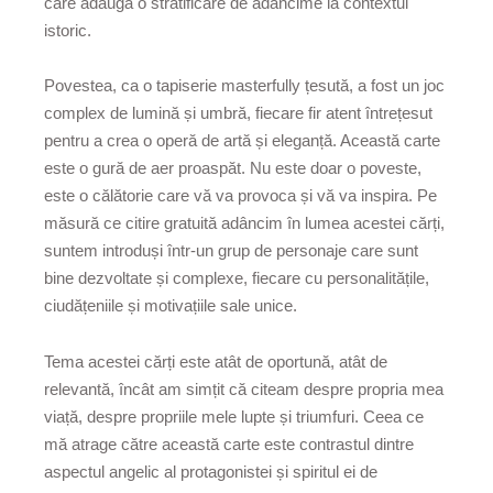
care adaugă o stratificare de adâncime la contextul
istoric.
Povestea, ca o tapiserie masterfully țesută, a fost un joc
complex de lumină și umbră, fiecare fir atent întrețesut
pentru a crea o operă de artă și eleganță. Această carte
este o gură de aer proaspăt. Nu este doar o poveste,
este o călătorie care vă va provoca și vă va inspira. Pe
măsură ce citire gratuită adâncim în lumea acestei cărți,
suntem introduși într-un grup de personaje care sunt
bine dezvoltate și complexe, fiecare cu personalitățile,
ciudățeniile și motivațiile sale unice.
Tema acestei cărți este atât de oportună, atât de
relevantă, încât am simțit că citeam despre propria mea
viață, despre propriile mele lupte și triumfuri. Ceea ce
mă atrage către această carte este contrastul dintre
aspectul angelic al protagonistei și spiritul ei de