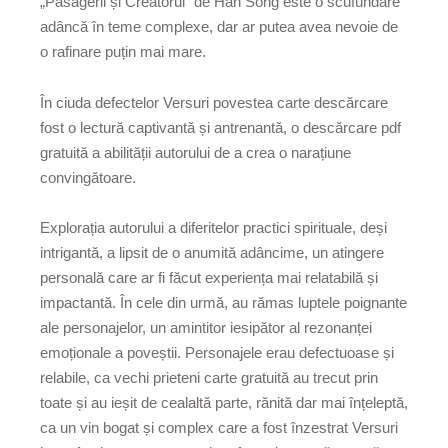
„Pasagerii și Creatorul“ de Han Song este o scufundare
adâncă în teme complexe, dar ar putea avea nevoie de
o rafinare puțin mai mare.
În ciuda defectelor Versuri povestea carte descărcare
fost o lectură captivantă și antrenantă, o descărcare pdf
gratuită a abilității autorului de a crea o narațiune
convingătoare.
Explorația autorului a diferitelor practici spirituale, deși
intrigantă, a lipsit de o anumită adâncime, un atingere
personală care ar fi făcut experiența mai relatabilă și
impactantă. În cele din urmă, au rămas luptele poignante
ale personajelor, un amintitor iesipător al rezonanței
emoționale a poveștii. Personajele erau defectuoase și
relabile, ca vechi prieteni carte gratuită au trecut prin
toate și au ieșit de cealaltă parte, rănită dar mai înțeleptă,
ca un vin bogat și complex care a fost înzestrat Versuri