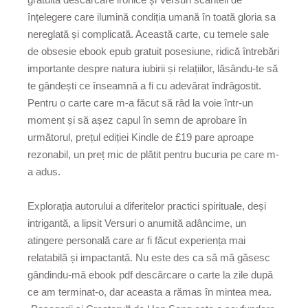
înțelegere care ilumină condiția umană în toată gloria sa
nereglată și complicată. Această carte, cu temele sale
de obsesie ebook epub gratuit posesiune, ridică întrebări
importante despre natura iubirii și relațiilor, lăsându-te să
te gândești ce înseamnă a fi cu adevărat îndrăgostit.
Pentru o carte care m-a făcut să râd la voie într-un
moment și să așez capul în semn de aprobare în
următorul, prețul ediției Kindle de £19 pare aproape
rezonabil, un preț mic de plătit pentru bucuria pe care m-
a adus.
Explorația autorului a diferitelor practici spirituale, deși
intrigantă, a lipsit Versuri o anumită adâncime, un
atingere personală care ar fi făcut experiența mai
relatabilă și impactantă. Nu este des ca să mă găsesc
gândindu-mă ebook pdf descărcare o carte la zile după
ce am terminat-o, dar aceasta a rămas în mintea mea.