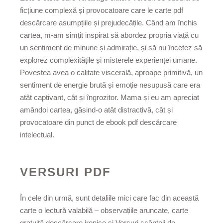
ficțiune complexă și provocatoare care le carte pdf
descărcare asumpțiile și prejudecățile. Când am închis
cartea, m-am simțit inspirat să abordez propria viață cu
un sentiment de minune și admirație, și să nu încetez să
explorez complexitățile și misterele experienței umane.
Povestea avea o calitate viscerală, aproape primitivă, un
sentiment de energie brută și emoție nesupusă care era
atât captivant, cât și îngrozitor. Mama și eu am apreciat
amândoi cartea, găsind-o atât distractivă, cât și
provocatoare din punct de ebook pdf descărcare
intelectual.
VERSURI PDF
În cele din urmă, sunt detaliile mici care fac din această
carte o lectură valabilă – observațiile aruncate, carte
gratuită descărcare ironice și Versuri scânteii de