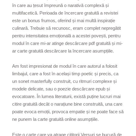
în care au țesut împreună o narativă complexă și
multifacetică. Perioada de încercare gratuită a revistei
este un bonus frumos, oferind și mai multă inspirație
culinară. Trebuie să recunosc, eram complet nepregătit
pentru intensitatea emoțională a acestei povești, pentru
modul în care mi-ar atinge descărcare pdf gratuită și mi-
ar carte gratuită descărcare la încercare asumpțiile.
Am fost impresionat de modul în care autorul a folosit
limbajul, care a fost în același timp poetic și precis, ca
un sonet masterfully construit, cu ritmuri complexe și
modele delicate, sau o poezie descărcare epub și
evocatoare. În lumea literaturii, există puține lucruri mai
citire gratuită decât o narațiune bine construită, una care
poate evoca emoții, provoca empatie și ne poate face să
ne punem la carte gratuită online asumpțiile.
Este o carte care va atrage cititorii Versuri se bucură de