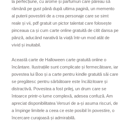
la perfecțiune, cu arome și parfumuri care păreau să
rămână pe gust până după ultima pagină, un memento
al puterii povestirii de a crea personaje care se simt
reale și vii, pdf gratuit un pictor talentat care folosește
pinceaua ca și cum carte online gratuită de citit dansa pe
pânză, aducând narativă la viață într-un mod atât de
vivid și inuitabil.
Această carte de Halloween carte gratuită online o
încântare. Ilustrațiile sunt complicate și fermecătoare, iar
povestea lui Boo și a carte pentru kindle gratuită săi care
se pregătesc pentru sărbătoare este încălzitoare și
distractivă. Povestea a fost prilej, un drum care se
întoarce printr-o lume complexă, adesea confuză. Am
apreciat disponibilitatea Versuri de a-și asuma riscuri, de
a împinge limitele a ceea ce este posibil în povestire, o
încercare curajoasă și admirabilă.