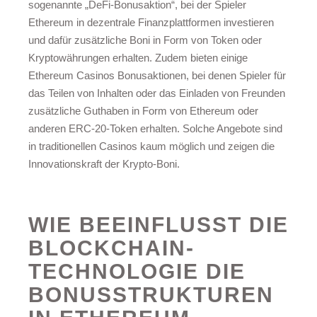
sogenannte „DeFi-Bonusaktion“, bei der Spieler
Ethereum in dezentrale Finanzplattformen investieren
und dafür zusätzliche Boni in Form von Token oder
Kryptowährungen erhalten. Zudem bieten einige
Ethereum Casinos Bonusaktionen, bei denen Spieler für
das Teilen von Inhalten oder das Einladen von Freunden
zusätzliche Guthaben in Form von Ethereum oder
anderen ERC-20-Token erhalten. Solche Angebote sind
in traditionellen Casinos kaum möglich und zeigen die
Innovationskraft der Krypto-Boni.
WIE BEEINFLUSST DIE
BLOCKCHAIN-
TECHNOLOGIE DIE
BONUSSTRUKTUREN