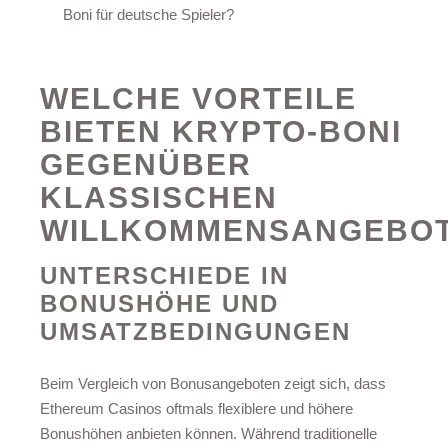
Boni für deutsche Spieler?
WELCHE VORTEILE
BIETEN KRYPTO-BONI
GEGENÜBER
KLASSISCHEN
WILLKOMMENSANGEBO
UNTERSCHIEDE IN
BONUSHÖHE UND
UMSATZBEDINGUNGEN
Beim Vergleich von Bonusangeboten zeigt sich, dass
Ethereum Casinos oftmals flexiblere und höhere
Bonushöhen anbieten können. Während traditionelle