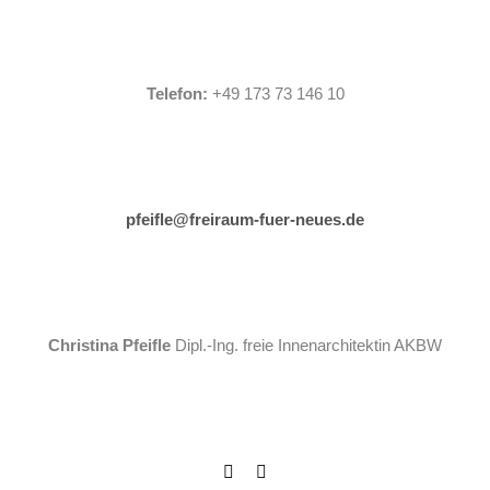
Telefon:
+49 173 73 146 10
pfeifle@freiraum-fuer-neues.de
Christina Pfeifle
Dipl.-Ing. freie Innenarchitektin AKBW