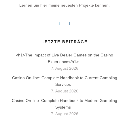
Lernen Sie hier meine neuesten Projekte kennen.
LETZTE BEITRÄGE
<h1>The Impact of Live Dealer Games on the Casino
Experience</h1>
7. August 2026
Casino On-line: Complete Handbook to Current Gambling
Services
7. August 2026
Casino On-line: Complete Handbook to Modern Gambling
Systems
7. August 2026