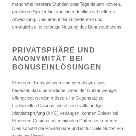
manchmal mehrere Stunden oder Tage dauern können,
profitieren Spieler hier von einer deutlich schnelleren
Abwicklung. Dies erhöht die Zufriedenheit und
ermöglicht eine sofortige Nutzung des Bonusguthabens.
PRIVATSPHÄRE UND
ANONYMITÄT BEI
BONUSEINLÖSUNGEN
Ethereum-Transaktionen sind pseudonym, was
bedeutet, dass persönliche Daten der Nutzer weniger
offengelegt werden müssen. Im Gegensatz zu
traditionellen Casinos, die oft eine vollständige
Identitätsprüfung (KYC) verlangen, können Spieler bei
Ethereum Casinos mit minimalen Daten auskommen.
Dies schützt die Privatsphäre und ist für viele Nutzer ein
wichtiger Vorteil.