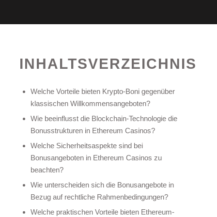
INHALTSVERZEICHNIS
Welche Vorteile bieten Krypto-Boni gegenüber
klassischen Willkommensangeboten?
Wie beeinflusst die Blockchain-Technologie die
Bonusstrukturen in Ethereum Casinos?
Welche Sicherheitsaspekte sind bei
Bonusangeboten in Ethereum Casinos zu
beachten?
Wie unterscheiden sich die Bonusangebote in
Bezug auf rechtliche Rahmenbedingungen?
Welche praktischen Vorteile bieten Ethereum-