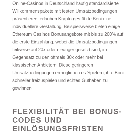
Online-Casinos in Deutschland häufig standardisierte
Willkommenspakete mit festen Umsatzbedingungen
präsentieren, erlauben Krypto-gestützte Boni eine
individuellere Gestaltung. Beispielsweise bieten einige
Ethereum Casinos Bonusangebote mit bis zu 200% auf
die erste Einzahlung, wobei die Umsatzbedingungen
teilweise auf 20x oder niedriger gesetzt sind, im
Gegensatz zu den oftmals 30x oder mehr bei
klassischen Anbietern. Diese geringeren
Umsatzbedingungen ermöglichen es Spielern, ihre Boni
schneller freizuspielen und echtes Guthaben zu
gewinnen.
FLEXIBILITÄT BEI BONUS-
CODES UND
EINLÖSUNGSFRISTEN