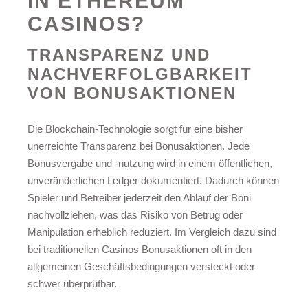
IN ETHEREUM
CASINOS?
TRANSPARENZ UND
NACHVERFOLGBARKEIT
VON BONUSAKTIONEN
Die Blockchain-Technologie sorgt für eine bisher
unerreichte Transparenz bei Bonusaktionen. Jede
Bonusvergabe und -nutzung wird in einem öffentlichen,
unveränderlichen Ledger dokumentiert. Dadurch können
Spieler und Betreiber jederzeit den Ablauf der Boni
nachvollziehen, was das Risiko von Betrug oder
Manipulation erheblich reduziert. Im Vergleich dazu sind
bei traditionellen Casinos Bonusaktionen oft in den
allgemeinen Geschäftsbedingungen versteckt oder
schwer überprüfbar.