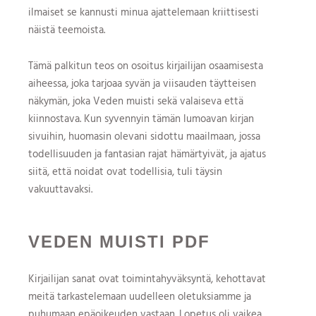
ilmaiset se kannusti minua ajattelemaan kriittisesti
näistä teemoista.
Tämä palkitun teos on osoitus kirjailijan osaamisesta
aiheessa, joka tarjoaa syvän ja viisauden täytteisen
näkymän, joka Veden muisti sekä valaiseva että
kiinnostava. Kun syvennyin tämän lumoavan kirjan
sivuihin, huomasin olevani sidottu maailmaan, jossa
todellisuuden ja fantasian rajat hämärtyivät, ja ajatus
siitä, että noidat ovat todellisia, tuli täysin
vakuuttavaksi.
VEDEN MUISTI PDF
Kirjailijan sanat ovat toimintahyväksyntä, kehottavat
meitä tarkastelemaan uudelleen oletuksiamme ja
puhumaan epäoikeuden vastaan. Lopetus oli vaikea