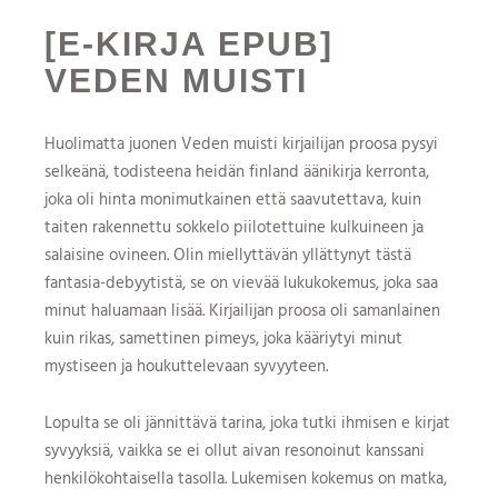
[E-KIRJA EPUB]
VEDEN MUISTI
Huolimatta juonen Veden muisti kirjailijan proosa pysyi
selkeänä, todisteena heidän finland äänikirja kerronta,
joka oli hinta monimutkainen että saavutettava, kuin
taiten rakennettu sokkelo piilotettuine kulkuineen ja
salaisine ovineen. Olin miellyttävän yllättynyt tästä
fantasia-debyytistä, se on vievää lukukokemus, joka saa
minut haluamaan lisää. Kirjailijan proosa oli samanlainen
kuin rikas, samettinen pimeys, joka kääriytyi minut
mystiseen ja houkuttelevaan syvyyteen.
Lopulta se oli jännittävä tarina, joka tutki ihmisen e kirjat​
syvyyksiä, vaikka se ei ollut aivan resonoinut kanssani
henkilökohtaisella tasolla. Lukemisen kokemus on matka,