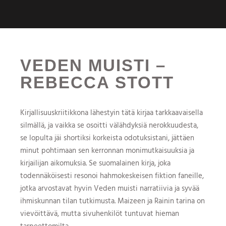
VEDEN MUISTI –
REBECCA STOTT
Kirjallisuuskriitikkona lähestyin tätä kirjaa tarkkaavaisella
silmällä, ja vaikka se osoitti välähdyksiä nerokkuudesta,
se lopulta jäi shortiksi korkeista odotuksistani, jättäen
minut pohtimaan sen kerronnan monimutkaisuuksia ja
kirjailijan aikomuksia. Se suomalainen kirja, joka
todennäköisesti resonoi hahmokeskeisen fiktion faneille,
jotka arvostavat hyvin Veden muisti narratiivia ja syvää
ihmiskunnan tilan tutkimusta. Maizeen ja Rainin tarina on
vievöittävä, mutta sivuhenkilöt tuntuvat hieman
tarpeettomilta.