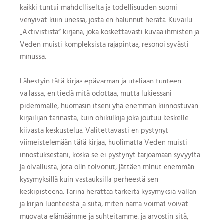
kaikki tuntui mahdolliselta ja todellisuuden suomi
venyivät kuin unessa, josta en halunnut herätä. Kuvailu
„Aktivistista“ kirjana, joka koskettavasti kuvaa ihmisten ja
Veden muisti kompleksista rajapintaa, resonoi syvästi
minussa.
Lähestyin tätä kirjaa epävarman ja uteliaan tunteen
vallassa, en tiedä mitä odottaa, mutta lukiessani
pidemmälle, huomasin itseni yhä enemmän kiinnostuvan
kirjailijan tarinasta, kuin ohikulkija joka joutuu keskelle
kiivasta keskustelua. Valitettavasti en pystynyt
viimeistelemään tätä kirjaa, huolimatta Veden muisti
innostuksestani, koska se ei pystynyt tarjoamaan syvyyttä
ja oivallusta, jota olin toivonut, jättäen minut enemmän
kysymyksillä kuin vastauksilla perheestä sen
keskipisteenä. Tarina herättää tärkeitä kysymyksiä vallan
ja kirjan luonteesta ja siitä, miten nämä voimat voivat
muovata elämäämme ja suhteitamme, ja arvostin sitä,