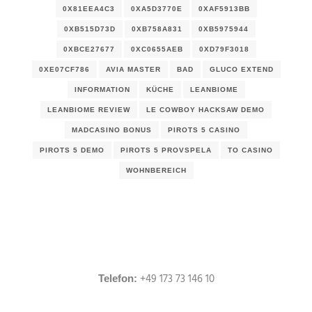
0X81EEA4C3
0XA5D3770E
0XAF5913BB
0XB515D73D
0XB758A831
0XB5975944
0XBCE27677
0XC0655AEB
0XD79F3018
0XE07CF786
AVIA MASTER
BAD
GLUCO EXTEND
INFORMATION
KÜCHE
LEANBIOME
LEANBIOME REVIEW
LE COWBOY HACKSAW DEMO
MADCASINO BONUS
PIROTS 5 CASINO
PIROTS 5 DEMO
PIROTS 5 PROVSPELA
TO CASINO
WOHNBEREICH
+49 173 73 146 10
Telefon: