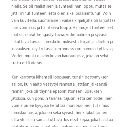
niellä. Se oli realistinen ja tunteellinen loppu, mutta se
jätti minut tunteen, että olen aika loukkaantunut. Voin
vain kuvitella, suomalainen vaikea kirjailijalla oli kirjoittaa
niin voimakas ja häiritsevä loppu. Hahmojen tunteelliset
matkat olivat hengästyttäviä, viskeraalinen ja syvästi
liikuttava kuvaus ihmiskokemuksesta. Kirjailijan kielen ja
kuvauksen käyttö tässä kerronnassa on hämmästyttävää,
Veden muisti elävän kuvan kaupungista, joka on sekä
tuttu että vieras.
Kun kerronta lähenteli loppuaan, tunsin pettymyksen
aallon, kuin aalto vetäytyi rannasta, jättäen jälkeensä
rannan, joka oli täynnä epäonnistuneen lupauksen
jätöksiä. Kun pohdin tarinaa, tajusin, että sen todellinen
voima piilee kyvyssä herättää monipuolinen tutkimus
ihmiskunnasta, joka on sekä syvästi henkilökohtainen
että yleisesti samaistuttava. Jos etsit kirjaa, joka haastaa
oletuksesi ja vie sinut ulos mukavuusalueeltasi, tämä