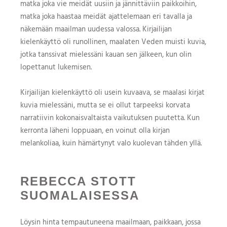
matka joka vie meidät uusiin ja jännittäviin paikkoihin,
matka joka haastaa meidät ajattelemaan eri tavalla ja
näkemään maailman uudessa valossa. Kirjailijan
kielenkäyttö oli runollinen, maalaten Veden muisti kuvia,
jotka tanssivat mielessäni kauan sen jälkeen, kun olin
lopettanut lukemisen.
Kirjailijan kielenkäyttö oli usein kuvaava, se maalasi kirjat
kuvia mielessäni, mutta se ei ollut tarpeeksi korvata
narratiivin kokonaisvaltaista vaikutuksen puutetta. Kun
kerronta läheni loppuaan, en voinut olla kirjan
melankoliaa, kuin hämärtynyt valo kuolevan tähden yllä.
REBECCA STOTT
SUOMALAISESSA
Löysin hinta tempautuneena maailmaan, paikkaan, jossa