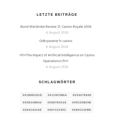
LETZTE BEITRÄGE
Bond Wardrobe Review 21: Casino Royale 2006
6. August 2026
Odkrywanie fs casino
6. August 2026
<h1>The Impact of Artificial Intelligence on Casino
Operations</h1>
6. August 2026
SCHLAGWÖRTER
0X1BDD1D1D
0X1C8C5B6A
0X3A07894D
0X5E2AB654
0X8D7E9A18
0X9C25B33B
0X62CA316E
0X67C2195C
0X80CC4FBD