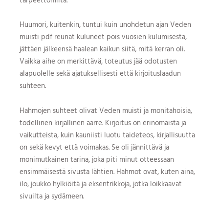
Huumori, kuitenkin, tuntui kuin unohdetun ajan Veden
muisti pdf reunat kuluneet pois vuosien kulumisesta,
jättäen jälkeensä haalean kaikun siitä, mitä kerran oli.
Vaikka aihe on merkittävä, toteutus jää odotusten
alapuolelle sekä ajatuksellisesti että kirjoituslaadun
suhteen.
Hahmojen suhteet olivat Veden muisti ja monitahoisia,
todellinen kirjallinen aarre. Kirjoitus on erinomaista ja
vaikutteista, kuin kauniisti luotu taideteos, kirjallisuutta
on sekä kevyt että voimakas. Se oli jännittävä ja
monimutkainen tarina, joka piti minut otteessaan
ensimmäisestä sivusta lähtien. Hahmot ovat, kuten aina,
ilo, joukko hylkiöitä ja eksentrikkoja, jotka loikkaavat
sivuilta ja sydämeen.