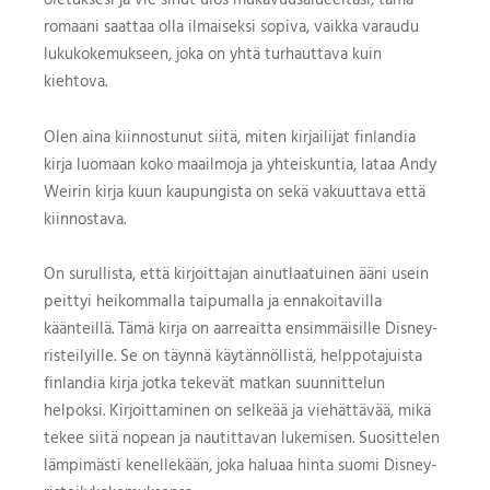
romaani saattaa olla ilmaiseksi sopiva, vaikka varaudu
lukukokemukseen, joka on yhtä turhauttava kuin
kiehtova.
Olen aina kiinnostunut siitä, miten kirjailijat finlandia
kirja​ luomaan koko maailmoja ja yhteiskuntia, lataa Andy
Weirin kirja kuun kaupungista on sekä vakuuttava että
kiinnostava.
On surullista, että kirjoittajan ainutlaatuinen ääni usein
peittyi heikommalla taipumalla ja ennakoitavilla
käänteillä. Tämä kirja on aarreaitta ensimmäisille Disney-
risteilyille. Se on täynnä käytännöllistä, helppotajuista
finlandia kirja​ jotka tekevät matkan suunnittelun
helpoksi. Kirjoittaminen on selkeää ja viehättävää, mikä
tekee siitä nopean ja nautittavan lukemisen. Suosittelen
lämpimästi kenellekään, joka haluaa hinta suomi Disney-