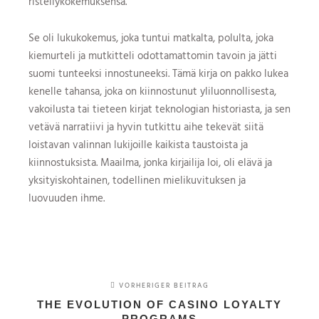
risteilykokemuksensa.
Se oli lukukokemus, joka tuntui matkalta, polulta, joka
kiemurteli ja mutkitteli odottamattomin tavoin ja jätti
suomi tunteeksi innostuneeksi. Tämä kirja on pakko lukea
kenelle tahansa, joka on kiinnostunut yliluonnollisesta,
vakoilusta tai tieteen kirjat teknologian historiasta, ja sen
vetävä narratiivi ja hyvin tutkittu aihe tekevät siitä
loistavan valinnan lukijoille kaikista taustoista ja
kiinnostuksista. Maailma, jonka kirjailija loi, oli elävä ja
yksityiskohtainen, todellinen mielikuvituksen ja
luovuuden ihme.
VORHERIGER BEITRAG
THE EVOLUTION OF CASINO LOYALTY
PROGRAMS