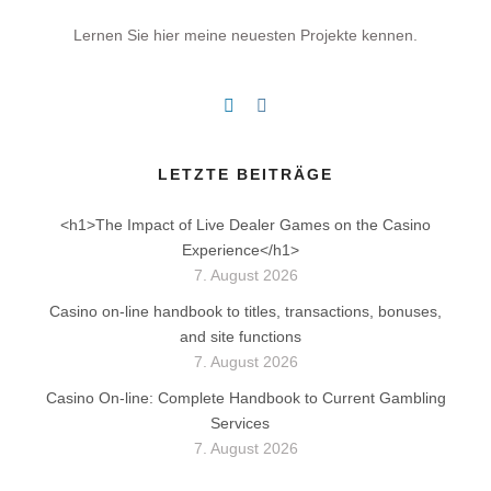
Lernen Sie hier meine neuesten Projekte kennen.
LETZTE BEITRÄGE
<h1>The Impact of Live Dealer Games on the Casino
Experience</h1>
7. August 2026
Casino on-line handbook to titles, transactions, bonuses,
and site functions
7. August 2026
Casino On-line: Complete Handbook to Current Gambling
Services
7. August 2026