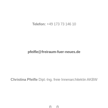
Telefon:
+49 173 73 146 10
pfeifle@freiraum-fuer-neues.de
Christina Pfeifle
Dipl.-Ing. freie Innenarchitektin AKBW