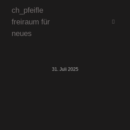
ch_pfeifle
freiraum für
Hauptm
neues
31. Juli 2025