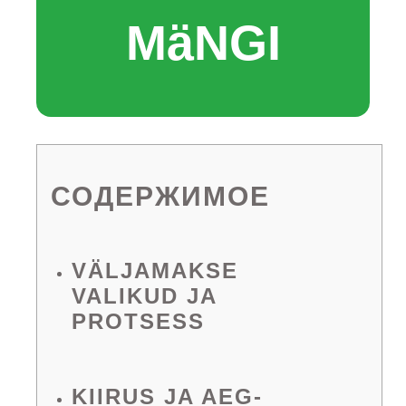
MäNGI
СОДЕРЖИМОЕ
VÄLJAMAKSE
VALIKUD JA
PROTSESS
KIIRUS JA AEG-