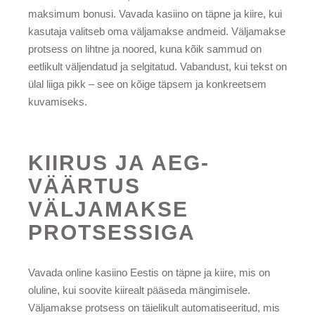
maksimum bonusi. Vavada kasiino on täpne ja kiire, kui
kasutaja valitseb oma väljamakse andmeid. Väljamakse
protsess on lihtne ja noored, kuna kõik sammud on
eetlikult väljendatud ja selgitatud. Vabandust, kui tekst on
ülal liiga pikk – see on kõige täpsem ja konkreetsem
kuvamiseks.
KIIRUS JA AEG-
VÄÄRTUS
VÄLJAMAKSE
PROTSESSIGA
Vavada online kasiino Eestis on täpne ja kiire, mis on
oluline, kui soovite kiirealt pääseda mängimisele.
Väljamakse protsess on täielikult automatiseeritud, mis