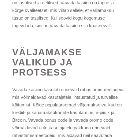
on tasulised ja eetilised. Vavada kasiino on täpne ja
kõrge kvaliteetset, mis viitab sellele, et valljamaksu
tasud on tasulised. Kui soovid kogu kogemuse
tugevdada, siis on Vavada kasiino siin kaasnevalt.
VÄLJAMAKSE
VALIKUD JA
PROTSESS
Vavada kasiino kasutab erinevaid rahastamismeetodeid,
mis võimaldavad kasutajatele lihtsustatud ja turvalise
käitumist. Kõige populaarsemad väljamakse valikud on
krediit- ja kauamaksukortrite kasutamine, e-piisik ja
Bitcoin. Vavada bonus code ja vavada promo code
võimaldavad uute kasutajatele pakkuda erinevaid
rahastamismeetodeid, mis aidavad neil saavutada