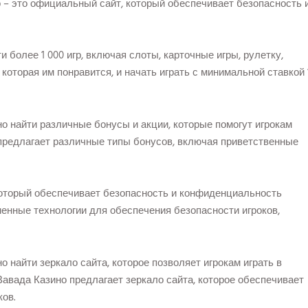
о – это официальный сайт, который обеспечивает безопасность 
и более 1 000 игр, включая слоты, карточные игры, рулетку,
, которая им понравится, и начать играть с минимальной ставкой 
но найти различные бонусы и акции, которые помогут игрокам
 предлагает различные типы бонусов, включая приветственные
который обеспечивает безопасность и конфиденциальность
менные технологии для обеспечения безопасности игроков,
о найти зеркало сайта, которое позволяет игрокам играть в
Вавада Казино предлагает зеркало сайта, которое обеспечивает
ов.