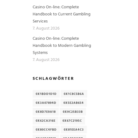
Casino On-line: Complete
Handbook to Current Gambling
Services
7. August 2026
Casino On-line: Complete
Handbook to Modern Gambling
Systems
7. August 2026
SCHLAGWÖRTER
0X1BDD1D1D
0X1C8C5B6A
0X3A07894D
0X5E2AB654
0X8D7E9A18
0X9C25B33B
0X62CA316E
0X67C2195C
0X80CC4FBD
0X81EEA4C3