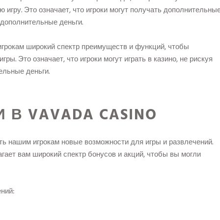
 игру. Это означает, что игроки могут получать дополнительны
 дополнительные деньги.
 игрокам широкий спектр преимуществ и функций, чтобы
ы. Это означает, что игроки могут играть в казино, не рискуя
ельные деньги.
 В VAVADA CASINO
ть нашим игрокам новые возможности для игры и развлечений.
ает вам широкий спектр бонусов и акций, чтобы вы могли
ний: