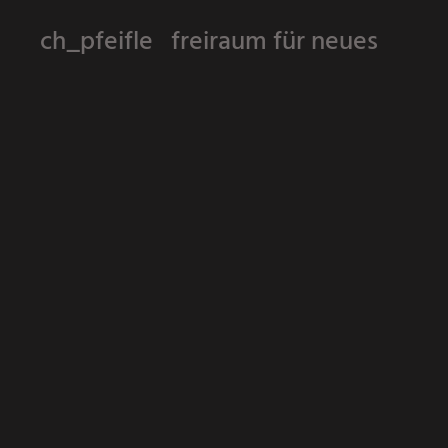
ch_pfeifle freiraum für neues