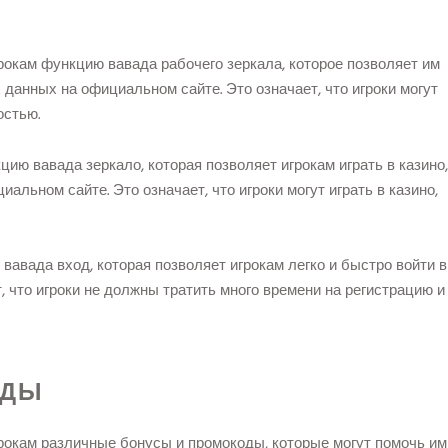
рокам функцию вавада рабочего зеркала, которое позволяет им
х данных на официальном сайте. Это означает, что игроки могут
остью.
кцию вавада зеркало, которая позволяет игрокам играть в казино,
альном сайте. Это означает, что игроки могут играть в казино,
вавада вход, которая позволяет игрокам легко и быстро войти в
т, что игроки не должны тратить много времени на регистрацию и
ОДЫ
рокам различные бонусы и промокоды, которые могут помочь им