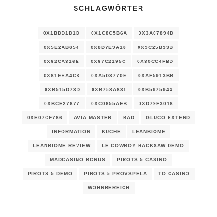
SCHLAGWÖRTER
0X1BDD1D1D
0X1C8C5B6A
0X3A07894D
0X5E2AB654
0X8D7E9A18
0X9C25B33B
0X62CA316E
0X67C2195C
0X80CC4FBD
0X81EEA4C3
0XA5D3770E
0XAF5913BB
0XB515D73D
0XB758A831
0XB5975944
0XBCE27677
0XC0655AEB
0XD79F3018
0XE07CF786
AVIA MASTER
BAD
GLUCO EXTEND
INFORMATION
KÜCHE
LEANBIOME
LEANBIOME REVIEW
LE COWBOY HACKSAW DEMO
MADCASINO BONUS
PIROTS 5 CASINO
PIROTS 5 DEMO
PIROTS 5 PROVSPELA
TO CASINO
WOHNBEREICH