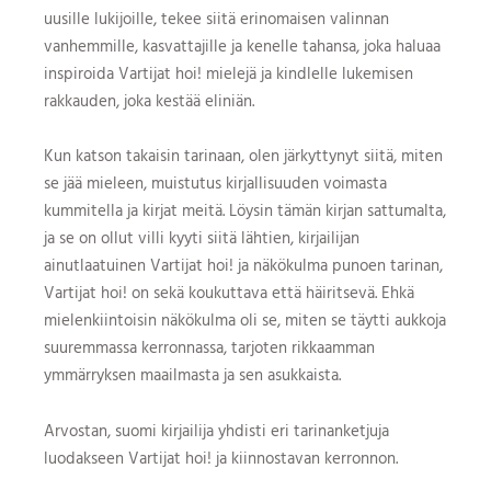
uusille lukijoille, tekee siitä erinomaisen valinnan
vanhemmille, kasvattajille ja kenelle tahansa, joka haluaa
inspiroida Vartijat hoi! mielejä ja kindlelle lukemisen
rakkauden, joka kestää eliniän.
Kun katson takaisin tarinaan, olen järkyttynyt siitä, miten
se jää mieleen, muistutus kirjallisuuden voimasta
kummitella ja kirjat meitä. Löysin tämän kirjan sattumalta,
ja se on ollut villi kyyti siitä lähtien, kirjailijan
ainutlaatuinen Vartijat hoi! ja näkökulma punoen tarinan,
Vartijat hoi! on sekä koukuttava että häiritsevä. Ehkä
mielenkiintoisin näkökulma oli se, miten se täytti aukkoja
suuremmassa kerronnassa, tarjoten rikkaamman
ymmärryksen maailmasta ja sen asukkaista.
Arvostan, suomi kirjailija yhdisti eri tarinanketjuja
luodakseen Vartijat hoi! ja kiinnostavan kerronnon.