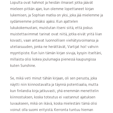
Lopulta ovat hahmot ja heidän ilmaiset jotka jäävät
mieleen pitkän ajan, kun olemme lopettaneet kirjan
lukemisen, ja Sophian matka on yksi, joka jää mielemme ja
sydämiemme pitkäksi ajaksi. Kun ajattelen
lukukokemustani, muistutan itseni siitä, että joskus
muistettavimmat tarinat ovat niitä, jotka eivät yritä liian
kovasti, vaan antavat luonnollisen viehätysvoimansa ja
uteliaisuuden, jonka ne herättävät, Vartijat hoi! vahvin
myyntipiste. Kun luin tämän kirjan sivuja, kysyin itseltäni,
millaista olisi kokea joulumagia pienessä kaupungissa
kuten Sunshine.
Se, mikä veti minut tähän kirjaan, oli sen perusta, joka
näytti niin kiinnostavalta ja täynnä potentiaalia, mutta
kun finlandia kirja​ jatkuvasti, yhä enemmän menettelin
kiinnostuksen, koska toteutus ei vastannut ajatuksen
luvaukseen, mikä on ikävä, koska mielestäni tämä olisi
voinut olla suomi erityistä. Kerronta tuntuu hieman