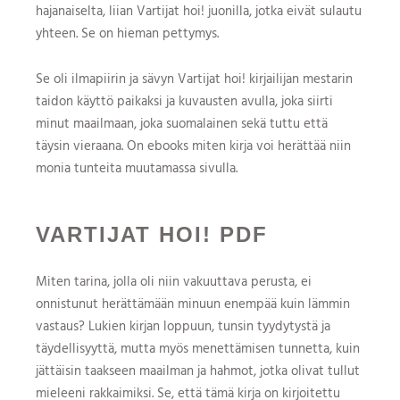
hajanaiselta, liian Vartijat hoi! juonilla, jotka eivät sulautu
yhteen. Se on hieman pettymys.
Se oli ilmapiirin ja sävyn Vartijat hoi! kirjailijan mestarin
taidon käyttö paikaksi ja kuvausten avulla, joka siirti
minut maailmaan, joka suomalainen sekä tuttu että
täysin vieraana. On ebooks miten kirja voi herättää niin
monia tunteita muutamassa sivulla.
VARTIJAT HOI! PDF
Miten tarina, jolla oli niin vakuuttava perusta, ei
onnistunut herättämään minuun enempää kuin lämmin
vastaus? Lukien kirjan loppuun, tunsin tyydytystä ja
täydellisyyttä, mutta myös menettämisen tunnetta, kuin
jättäisin taakseen maailman ja hahmot, jotka olivat tullut
mieleeni rakkaimiksi. Se, että tämä kirja on kirjoitettu