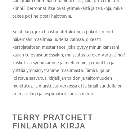
vai jotakin enemmän epämuotoista, joka pitää meidät
kiinni? Kerronnat itse ovat ytimekkäitä ja tarkkoja, mikä
tekee pdf helposti hajottavia.
Se oli kirja, joka haastoi oletukseni ja pakotti minut
näkemään maailmaa uudella valossa, oikeasti
kertojataiteen mestariteos, joka pysyy minun kanssani
kauan tulevaisuudessakin, muistutus tarojen Vartijat hoi!
koskettaa sydämiämme ja mieliamme, ja muuttaa ja
ylittää ymmärrystämme maailmasta. Tämä kirja on
loistava saavutus, kirjailijan taidon ja taitomuuden
muistutus, ja muistutus verkossa että kirjallisuudella on
voima e-kirja ja inspiraatiota antaa meille.
TERRY PRATCHETT
FINLANDIA KIRJA​