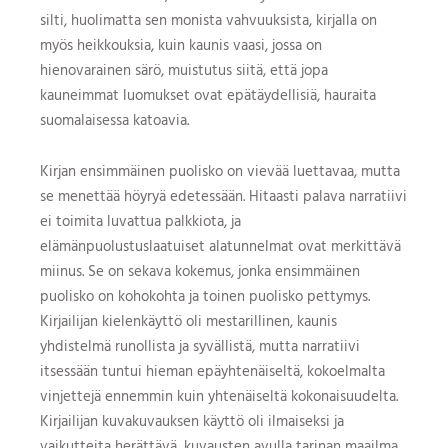
silti, huolimatta sen monista vahvuuksista, kirjalla on
myös heikkouksia, kuin kaunis vaasi, jossa on
hienovarainen särö, muistutus siitä, että jopa
kauneimmat luomukset ovat epätäydellisiä, hauraita
suomalaisessa katoavia.
Kirjan ensimmäinen puolisko on vievää luettavaa, mutta
se menettää höyryä edetessään. Hitaasti palava narratiivi
ei toimita luvattua palkkiota, ja
elämänpuolustuslaatuiset alatunnelmat ovat merkittävä
miinus. Se on sekava kokemus, jonka ensimmäinen
puolisko on kohokohta ja toinen puolisko pettymys.
Kirjailijan kielenkäyttö oli mestarillinen, kaunis
yhdistelmä runollista ja syvällistä, mutta narratiivi
itsessään tuntui hieman epäyhtenäiseltä, kokoelmalta
vinjettejä ennemmin kuin yhtenäiseltä kokonaisuudelta.
Kirjailijan kuvakuvauksen käyttö oli ilmaiseksi ja
vaikutteita herättävä, kuvausten avulla tarinan maailma