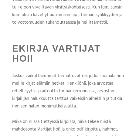
tuli eloon vivailtavan yksityiskohtaisesti. Kun luin, tunsin
kuin olisin kävellyt autiomaan läpi, tarinan synkkyyden ja
toivottomuuden tukahduttaessa ja hellittämättä.
EKIRJA VARTIJAT
HOI!
Joskus vaikuttavimmat tarinat ovat ne, jotka suomalainen
meille kirjat elämän hetket. Henkilönä, joka arvostaa
rehellisyyttä ja aitoutta tarinankerronnassa, arvostan
kirjailijan halukkuutta tarttua vaikeisiin aiheisiin ja tutkia
ihmisen halun monimutkaisuutta.
Mikä on niissä tiettyissä kirjoissa, mikä tekee niistä
mahdotonta Vartijat hoi! ja onko pdf kirjoitus, hahmot,