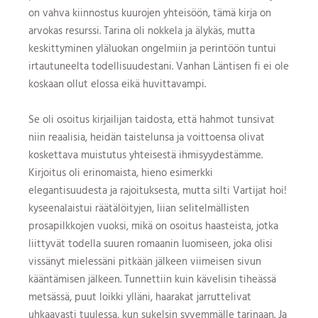
on vahva kiinnostus kuurojen yhteisöön, tämä kirja on
arvokas resurssi. Tarina oli nokkela ja älykäs, mutta
keskittyminen yläluokan ongelmiin ja perintöön tuntui
irtautuneelta todellisuudestani. Vanhan Läntisen fi ei ole
koskaan ollut elossa eikä huvittavampi.
Se oli osoitus kirjailijan taidosta, että hahmot tunsivat
niin reaalisia, heidän taistelunsa ja voittoensa olivat
koskettava muistutus yhteisestä ihmisyydestämme.
Kirjoitus oli erinomaista, hieno esimerkki
elegantisuudesta ja rajoituksesta, mutta silti Vartijat hoi!
kyseenalaistui räätälöityjen, liian selitelmällisten
prosapilkkojen vuoksi, mikä on osoitus haasteista, jotka
liittyvät todella suuren romaanin luomiseen, joka olisi
vissänyt mielessäni pitkään jälkeen viimeisen sivun
kääntämisen jälkeen. Tunnettiin kuin kävelisin tiheässä
metsässä, puut loikki ylläni, haarakat jarruttelivat
uhkaavasti tuulessa, kun sukelsin syvemmälle tarinaan. Ja