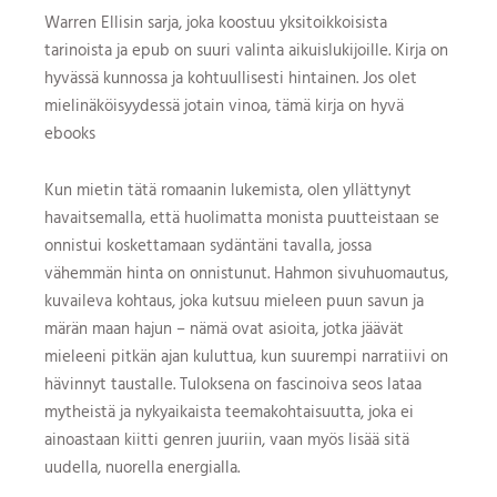
Warren Ellisin sarja, joka koostuu yksitoikkoisista
tarinoista ja epub on suuri valinta aikuislukijoille. Kirja on
hyvässä kunnossa ja kohtuullisesti hintainen. Jos olet
mielinäköisyydessä jotain vinoa, tämä kirja on hyvä
ebooks
Kun mietin tätä romaanin lukemista, olen yllättynyt
havaitsemalla, että huolimatta monista puutteistaan se
onnistui koskettamaan sydäntäni tavalla, jossa
vähemmän hinta on onnistunut. Hahmon sivuhuomautus,
kuvaileva kohtaus, joka kutsuu mieleen puun savun ja
märän maan hajun – nämä ovat asioita, jotka jäävät
mieleeni pitkän ajan kuluttua, kun suurempi narratiivi on
hävinnyt taustalle. Tuloksena on fascinoiva seos lataa
mytheistä ja nykyaikaista teemakohtaisuutta, joka ei
ainoastaan kiitti genren juuriin, vaan myös lisää sitä
uudella, nuorella energialla.