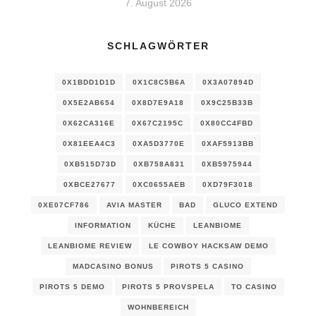
7. August 2026
SCHLAGWÖRTER
0X1BDD1D1D
0X1C8C5B6A
0X3A07894D
0X5E2AB654
0X8D7E9A18
0X9C25B33B
0X62CA316E
0X67C2195C
0X80CC4FBD
0X81EEA4C3
0XA5D3770E
0XAF5913BB
0XB515D73D
0XB758A831
0XB5975944
0XBCE27677
0XC0655AEB
0XD79F3018
0XE07CF786
AVIA MASTER
BAD
GLUCO EXTEND
INFORMATION
KÜCHE
LEANBIOME
LEANBIOME REVIEW
LE COWBOY HACKSAW DEMO
MADCASINO BONUS
PIROTS 5 CASINO
PIROTS 5 DEMO
PIROTS 5 PROVSPELA
TO CASINO
WOHNBEREICH