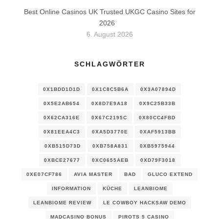
Best Online Casinos UK Trusted UKGC Casino Sites for
2026
6. August 2026
SCHLAGWÖRTER
0X1BDD1D1D
0X1C8C5B6A
0X3A07894D
0X5E2AB654
0X8D7E9A18
0X9C25B33B
0X62CA316E
0X67C2195C
0X80CC4FBD
0X81EEA4C3
0XA5D3770E
0XAF5913BB
0XB515D73D
0XB758A831
0XB5975944
0XBCE27677
0XC0655AEB
0XD79F3018
0XE07CF786
AVIA MASTER
BAD
GLUCO EXTEND
INFORMATION
KÜCHE
LEANBIOME
LEANBIOME REVIEW
LE COWBOY HACKSAW DEMO
MADCASINO BONUS
PIROTS 5 CASINO