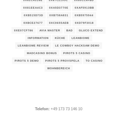
0X62CA316E
0X67C2195C
0X80CC4FBD
0X81EEA4C3
0XA5D3770E
0XAF5913BB
0XB515D73D
0XB758A831
0XB5975944
0XBCE27677
0XC0655AEB
0XD79F3018
0XE07CF786
AVIA MASTER
BAD
GLUCO EXTEND
INFORMATION
KÜCHE
LEANBIOME
LEANBIOME REVIEW
LE COWBOY HACKSAW DEMO
MADCASINO BONUS
PIROTS 5 CASINO
PIROTS 5 DEMO
PIROTS 5 PROVSPELA
TO CASINO
WOHNBEREICH
Telefon:
+49 173 73 146 10