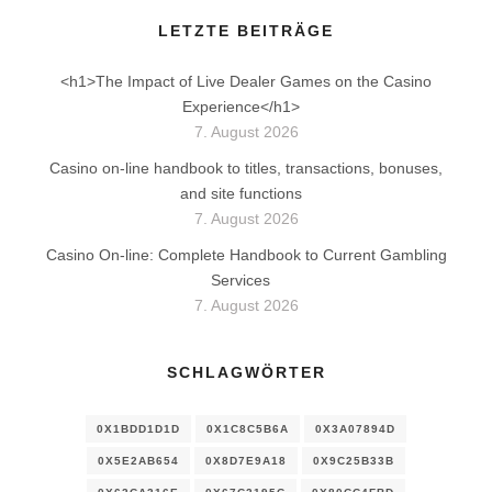
LETZTE BEITRÄGE
<h1>The Impact of Live Dealer Games on the Casino
Experience</h1>
7. August 2026
Casino on-line handbook to titles, transactions, bonuses,
and site functions
7. August 2026
Casino On-line: Complete Handbook to Current Gambling
Services
7. August 2026
SCHLAGWÖRTER
0X1BDD1D1D
0X1C8C5B6A
0X3A07894D
0X5E2AB654
0X8D7E9A18
0X9C25B33B