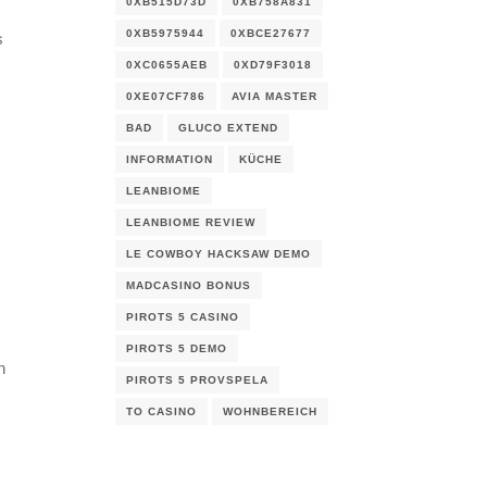
0XB515D73D
0XB758A831
0XB5975944
0XBCE27677
s
0XC0655AEB
0XD79F3018
0XE07CF786
AVIA MASTER
BAD
GLUCO EXTEND
INFORMATION
KÜCHE
LEANBIOME
LEANBIOME REVIEW
LE COWBOY HACKSAW DEMO
MADCASINO BONUS
PIROTS 5 CASINO
PIROTS 5 DEMO
n
PIROTS 5 PROVSPELA
TO CASINO
WOHNBEREICH