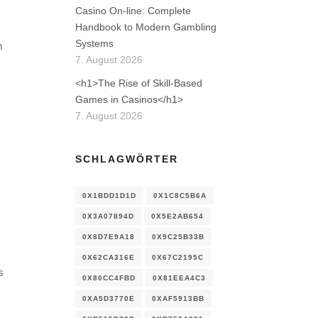
Casino On-line: Complete
Handbook to Modern Gambling
Systems
n
7. August 2026
<h1>The Rise of Skill-Based
Games in Casinos</h1>
7. August 2026
SCHLAGWÖRTER
0X1BDD1D1D
0X1C8C5B6A
0X3A07894D
0X5E2AB654
0X8D7E9A18
0X9C25B33B
0X62CA316E
0X67C2195C
s
0X80CC4FBD
0X81EEA4C3
0XA5D3770E
0XAF5913BB