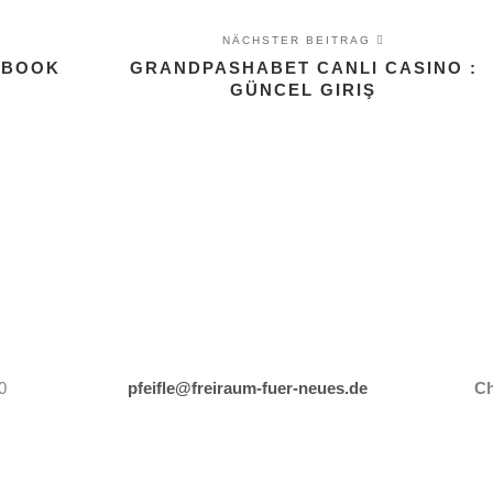
NÄCHSTER BEITRAG
 EBOOK
GRANDPASHABET CANLI CASINO :
GÜNCEL GIRIŞ
0
pfeifle@freiraum-fuer-neues.de
Ch