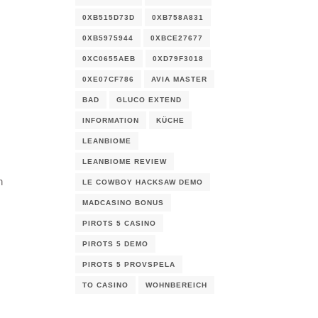
0XB515D73D
0XB758A831
0XB5975944
0XBCE27677
0XC0655AEB
0XD79F3018
0XE07CF786
AVIA MASTER
BAD
GLUCO EXTEND
INFORMATION
KÜCHE
LEANBIOME
LEANBIOME REVIEW
n
LE COWBOY HACKSAW DEMO
MADCASINO BONUS
PIROTS 5 CASINO
PIROTS 5 DEMO
PIROTS 5 PROVSPELA
TO CASINO
WOHNBEREICH