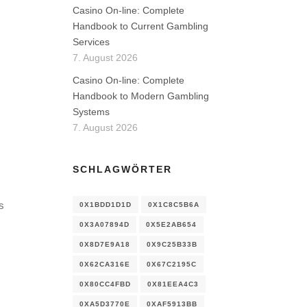
Casino On-line: Complete
Handbook to Current Gambling
Services
7. August 2026
Casino On-line: Complete
Handbook to Modern Gambling
Systems
7. August 2026
SCHLAGWÖRTER
s
0X1BDD1D1D
0X1C8C5B6A
0X3A07894D
0X5E2AB654
0X8D7E9A18
0X9C25B33B
0X62CA316E
0X67C2195C
0X80CC4FBD
0X81EEA4C3
0XA5D3770E
0XAF5913BB