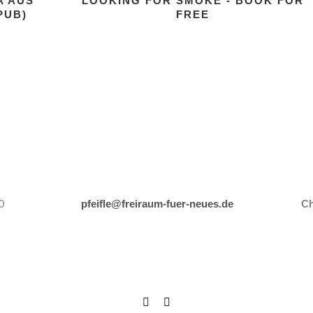
A AUS
LOOKING FOR SMOKE - BOOK FOR
PUB)
FREE
0
pfeifle@freiraum-fuer-neues.de
Ch