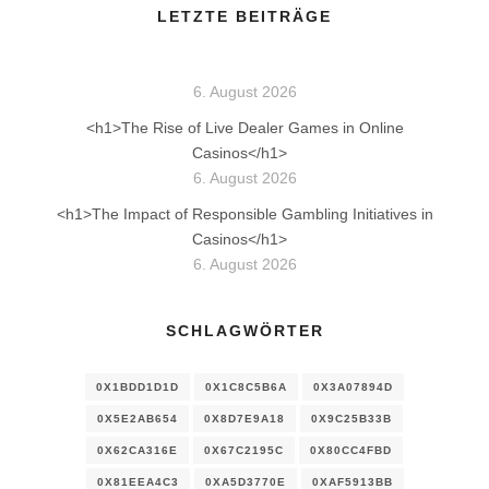
LETZTE BEITRÄGE
6. August 2026
<h1>The Rise of Live Dealer Games in Online
Casinos</h1>
6. August 2026
<h1>The Impact of Responsible Gambling Initiatives in
Casinos</h1>
6. August 2026
SCHLAGWÖRTER
0X1BDD1D1D
0X1C8C5B6A
0X3A07894D
0X5E2AB654
0X8D7E9A18
0X9C25B33B
0X62CA316E
0X67C2195C
0X80CC4FBD
0X81EEA4C3
0XA5D3770E
0XAF5913BB