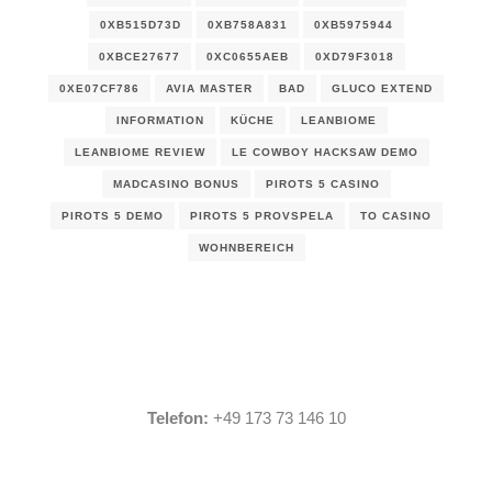
0XB515D73D
0XB758A831
0XB5975944
0XBCE27677
0XC0655AEB
0XD79F3018
0XE07CF786
AVIA MASTER
BAD
GLUCO EXTEND
INFORMATION
KÜCHE
LEANBIOME
LEANBIOME REVIEW
LE COWBOY HACKSAW DEMO
MADCASINO BONUS
PIROTS 5 CASINO
PIROTS 5 DEMO
PIROTS 5 PROVSPELA
TO CASINO
WOHNBEREICH
Telefon:
+49 173 73 146 10