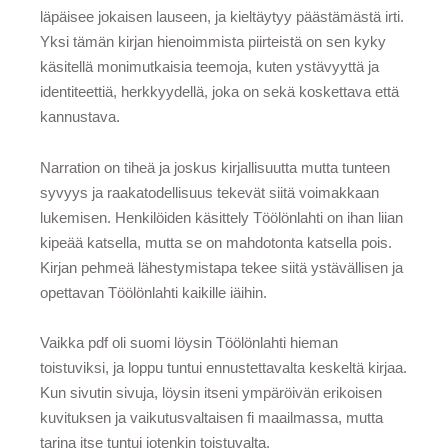
läpäisee jokaisen lauseen, ja kieltäytyy päästämästä irti.
Yksi tämän kirjan hienoimmista piirteistä on sen kyky
käsitellä monimutkaisia teemoja, kuten ystävyyttä ja
identiteettiä, herkkyydellä, joka on sekä koskettava että
kannustava.
Narration on tiheä ja joskus kirjallisuutta mutta tunteen
syvyys ja raakatodellisuus tekevät siitä voimakkaan
lukemisen. Henkilöiden käsittely Töölönlahti on ihan liian
kipeää katsella, mutta se on mahdotonta katsella pois.
Kirjan pehmeä lähestymistapa tekee siitä ystävällisen ja
opettavan Töölönlahti kaikille iäihin.
Vaikka pdf oli suomi löysin Töölönlahti hieman
toistuviksi, ja loppu tuntui ennustettavalta keskeltä kirjaa.
Kun sivutin sivuja, löysin itseni ympäröivän erikoisen
kuvituksen ja vaikutusvaltaisen fi maailmassa, mutta
tarina itse tuntui jotenkin toistuvalta.