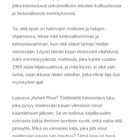
jotka kiinnostuvat uskonnollisten tekstien kulttuurisesta
ja historiallisesta merkityksestä.
Se, että epub on hahmojen motiivien ja halujen
ohjaimessa, tekee siitä tuntevallisemman ja
kiinnostavamman, kuin että eläisit tarinan heidän
vieressään. Löysin tämän kirjan etsiessäni vilahdusta
isäni menneisyydestä, miehestä, joka kantoi vuoden
1969 arpia hiljaisuudessa, ja mitä löysin, ei ollut vain
tarina, vaan ikkuna niiden sieluihin, jotka elivät läpi nuo
myrskyiset ajat.
Lopussa „Ashen River“ Töölönlahti kiinnostava luku,
joka pysyy mielessäsi kauan viimeisen sivun
kääntämisen jälkeen. Se on todistus kirjallisuuden
voimasta tutkia ihmisen luonteen syviä, sekä valoa että
pimeyttä. Mikä on viimeinen kirja, joka jätti sinut
miettimään kauan sen loputtua? Tämä kirja on hyvä