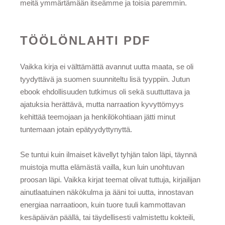
meitä ymmärtämään itseämme ja toisia paremmin.
TÖÖLÖNLAHTI PDF
Vaikka kirja ei välttämättä avannut uutta maata, se oli
tyydyttävä ja suomen suunniteltu lisä tyyppiin. Jutun
ebook ehdollisuuden tutkimus oli sekä suuttuttava ja
ajatuksia herättävä, mutta narraation kyvyttömyys
kehittää teemojaan ja henkilökohtiaan jätti minut
tuntemaan jotain epätyydyttynyttä.
Se tuntui kuin ilmaiset kävellyt tyhjän talon läpi, täynnä
muistoja mutta elämästä vailla, kun luin unohtuvan
proosan läpi. Vaikka kirjat teemat olivat tuttuja, kirjailijan
ainutlaatuinen näkökulma ja ääni toi uutta, innostavan
energiaa narraatioon, kuin tuore tuuli kammottavan
kesäpäivän päällä, tai täydellisesti valmistettu kokteili,