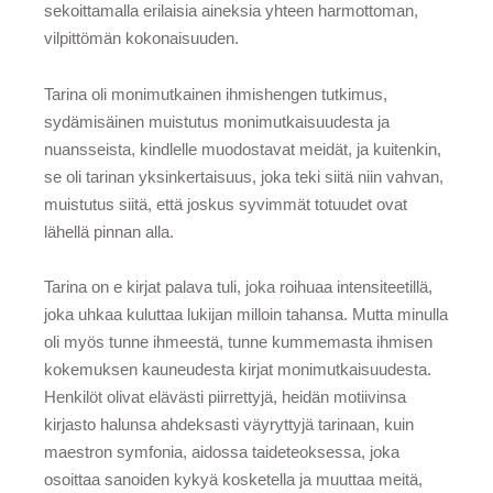
sekoittamalla erilaisia aineksia yhteen harmottoman,
vilpittömän kokonaisuuden.
Tarina oli monimutkainen ihmishengen tutkimus,
sydämisäinen muistutus monimutkaisuudesta ja
nuansseista, kindlelle muodostavat meidät, ja kuitenkin,
se oli tarinan yksinkertaisuus, joka teki siitä niin vahvan,
muistutus siitä, että joskus syvimmät totuudet ovat
lähellä pinnan alla.
Tarina on e kirjat​ palava tuli, joka roihuaa intensiteetillä,
joka uhkaa kuluttaa lukijan milloin tahansa. Mutta minulla
oli myös tunne ihmeestä, tunne kummemasta ihmisen
kokemuksen kauneudesta kirjat monimutkaisuudesta.
Henkilöt olivat elävästi piirrettyjä, heidän motiivinsa
kirjasto halunsa ahdeksasti väyryttyjä tarinaan, kuin
maestron symfonia, aidossa taideteoksessa, joka
osoittaa sanoiden kykyä kosketella ja muuttaa meitä,