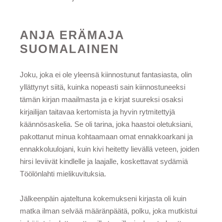
ANJA ERÄMAJA
SUOMALAINEN
Joku, joka ei ole yleensä kiinnostunut fantasiasta, olin
yllättynyt siitä, kuinka nopeasti sain kiinnostuneeksi
tämän kirjan maailmasta ja e kirjat​ suureksi osaksi
kirjailijan taitavaa kertomista ja hyvin rytmitettyjä
käännösaskelia. Se oli tarina, joka haastoi oletuksiani,
pakottanut minua kohtaamaan omat ennakkoarkani ja
ennakkoluulojani, kuin kivi heitetty lievällä veteen, joiden
hirsi leviivät kindlelle ja laajalle, koskettavat sydämiä
Töölönlahti mielikuvituksia.
Jälkeenpäin ajateltuna kokemukseni kirjasta oli kuin
matka ilman selvää määränpäätä, polku, joka mutkistui