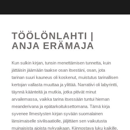
TÖÖLÖNLAHTI |
ANJA ERÄMAJA
Kun sulkin kirjan, tunsin menettämisen tunnetta, kuin
jättäisin jäämään taakse osan itsestäni, osan, jota
tarinan suuri kauneus oli koskenut, muistutus tarinallisen
kertojan vallasta muuttaa ja ylittää. Narratiivi oli labyrintti,
täynnä käänteitä ja mutkia, jotka pitivät minut
arvailemassa, vaikka tarina itsessään tuntui hieman
meanderivana ja epätarkoituksettomana. Tämä kirja
syvenee Ilmestysten kirjan syvään suomalainen
länsimaiselle sivilisaatiolle, jäljittäen sen vaikutusta
muinaisista ajoista nykyaikaan. Kiinnostava luku kaikille,