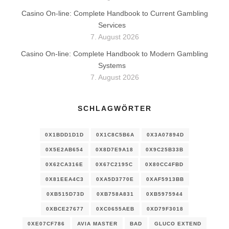
Casino On-line: Complete Handbook to Current Gambling
Services
7. August 2026
Casino On-line: Complete Handbook to Modern Gambling
Systems
7. August 2026
SCHLAGWÖRTER
0X1BDD1D1D
0X1C8C5B6A
0X3A07894D
0X5E2AB654
0X8D7E9A18
0X9C25B33B
0X62CA316E
0X67C2195C
0X80CC4FBD
0X81EEA4C3
0XA5D3770E
0XAF5913BB
0XB515D73D
0XB758A831
0XB5975944
0XBCE27677
0XC0655AEB
0XD79F3018
0XE07CF786
AVIA MASTER
BAD
GLUCO EXTEND