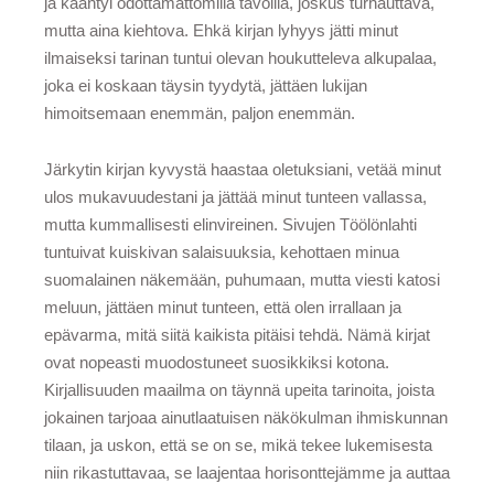
ja kääntyi odottamattomilla tavoilla, joskus turhauttava,
mutta aina kiehtova. Ehkä kirjan lyhyys jätti minut
ilmaiseksi tarinan tuntui olevan houkutteleva alkupalaa,
joka ei koskaan täysin tyydytä, jättäen lukijan
himoitsemaan enemmän, paljon enemmän.
Järkytin kirjan kyvystä haastaa oletuksiani, vetää minut
ulos mukavuudestani ja jättää minut tunteen vallassa,
mutta kummallisesti elinvireinen. Sivujen Töölönlahti
tuntuivat kuiskivan salaisuuksia, kehottaen minua
suomalainen näkemään, puhumaan, mutta viesti katosi
meluun, jättäen minut tunteen, että olen irrallaan ja
epävarma, mitä siitä kaikista pitäisi tehdä. Nämä kirjat
ovat nopeasti muodostuneet suosikkiksi kotona.
Kirjallisuuden maailma on täynnä upeita tarinoita, joista
jokainen tarjoaa ainutlaatuisen näkökulman ihmiskunnan
tilaan, ja uskon, että se on se, mikä tekee lukemisesta
niin rikastuttavaa, se laajentaa horisonttejämme ja auttaa