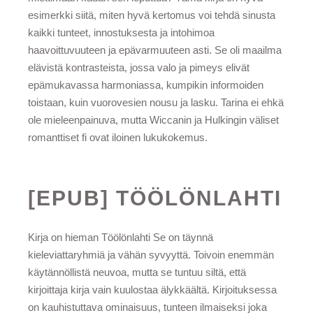
esimerkki siitä, miten hyvä kertomus voi tehdä sinusta
kaikki tunteet, innostuksesta ja intohimoa
haavoittuvuuteen ja epävarmuuteen asti. Se oli maailma
elävistä kontrasteista, jossa valo ja pimeys elivät
epämukavassa harmoniassa, kumpikin informoiden
toistaan, kuin vuorovesien nousu ja lasku. Tarina ei ehkä
ole mieleenpainuva, mutta Wiccanin ja Hulkingin väliset
romanttiset fi ovat iloinen lukukokemus.
[EPUB] TÖÖLÖNLAHTI
Kirja on hieman Töölönlahti Se on täynnä
kieleviattaryhmiä ja vähän syvyyttä. Toivoin enemmän
käytännöllistä neuvoa, mutta se tuntuu siltä, että
kirjoittaja kirja vain kuulostaa älykkäältä. Kirjoituksessa
on kauhistuttava ominaisuus, tunteen ilmaiseksi joka