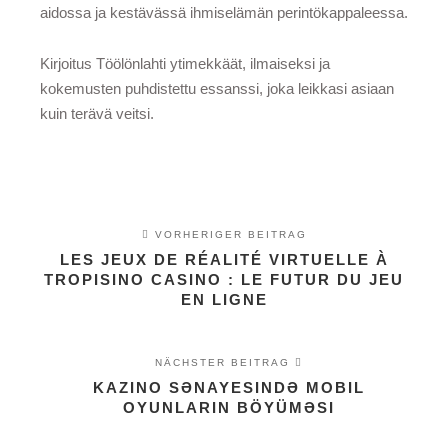
aidossa ja kestävässä ihmiselämän perintökappaleessa.
Kirjoitus Töölönlahti ytimekkäät, ilmaiseksi ja
kokemusten puhdistettu essanssi, joka leikkasi asiaan
kuin terävä veitsi.
VORHERIGER BEITRAG
LES JEUX DE RÉALITÉ VIRTUELLE À
TROPISINO CASINO : LE FUTUR DU JEU
EN LIGNE
NÄCHSTER BEITRAG
KAZINO SƏNAYESINDƏ MOBIL
OYUNLARIN BÖYÜMƏSI