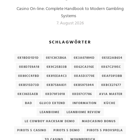
Casino On-line: Complete Handbook to Modern Gambling
Systems
7. August 2026
SCHLAGWÖRTER
0X1BDD1D1D
0X1C8C5B6A
0X3A07894D
0X5E2AB654
0X8D7E9A18
0X9C25B33B
0X62CA316E
0X67C2195C
0X80CC4FBD
0X81EEA4C3
0XA5D3770E
0XAF5913BB
0XB515D73D
0XB758A831
0XB5975944
0XBCE27677
0XC0655AEB
0XD79F3018
0XE07CF786
AVIA MASTER
BAD
GLUCO EXTEND
INFORMATION
KÜCHE
LEANBIOME
LEANBIOME REVIEW
LE COWBOY HACKSAW DEMO
MADCASINO BONUS
PIROTS 5 CASINO
PIROTS 5 DEMO
PIROTS 5 PROVSPELA
TO CASINO
WOHNBEREICH