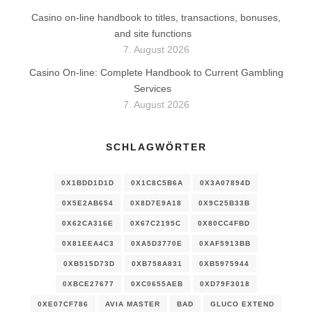
Casino on-line handbook to titles, transactions, bonuses,
and site functions
7. August 2026
Casino On-line: Complete Handbook to Current Gambling
Services
7. August 2026
SCHLAGWÖRTER
0X1BDD1D1D
0X1C8C5B6A
0X3A07894D
0X5E2AB654
0X8D7E9A18
0X9C25B33B
0X62CA316E
0X67C2195C
0X80CC4FBD
0X81EEA4C3
0XA5D3770E
0XAF5913BB
0XB515D73D
0XB758A831
0XB5975944
0XBCE27677
0XC0655AEB
0XD79F3018
0XE07CF786
AVIA MASTER
BAD
GLUCO EXTEND