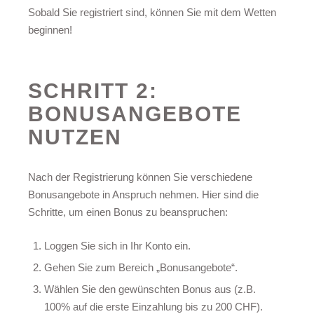
Sobald Sie registriert sind, können Sie mit dem Wetten
beginnen!
SCHRITT 2:
BONUSANGEBOTE
NUTZEN
Nach der Registrierung können Sie verschiedene
Bonusangebote in Anspruch nehmen. Hier sind die
Schritte, um einen Bonus zu beanspruchen:
Loggen Sie sich in Ihr Konto ein.
Gehen Sie zum Bereich „Bonusangebote“.
Wählen Sie den gewünschten Bonus aus (z.B.
100% auf die erste Einzahlung bis zu 200 CHF).