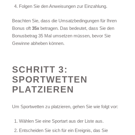
Folgen Sie den Anweisungen zur Einzahlung.
Beachten Sie, dass die Umsatzbedingungen für Ihren
Bonus oft
35x
betragen. Das bedeutet, dass Sie den
Bonusbetrag 35 Mal umsetzen müssen, bevor Sie
Gewinne abheben können.
SCHRITT 3:
SPORTWETTEN
PLATZIEREN
Um Sportwetten zu platzieren, gehen Sie wie folgt vor:
Wählen Sie eine Sportart aus der Liste aus.
Entscheiden Sie sich für ein Ereignis, das Sie