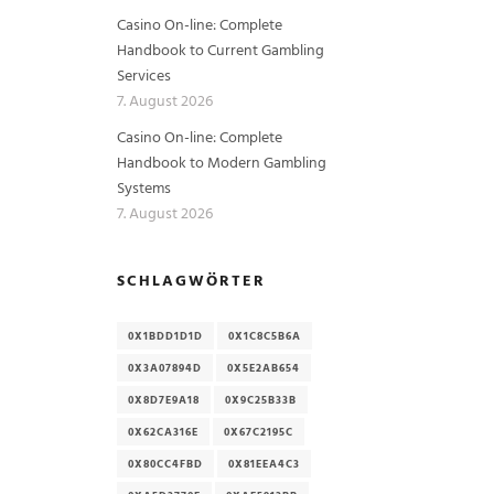
Casino On-line: Complete
d
Handbook to Current Gambling
Services
7. August 2026
Casino On-line: Complete
Handbook to Modern Gambling
Systems
7. August 2026
SCHLAGWÖRTER
0X1BDD1D1D
0X1C8C5B6A
0X3A07894D
0X5E2AB654
0X8D7E9A18
0X9C25B33B
0X62CA316E
0X67C2195C
0X80CC4FBD
0X81EEA4C3