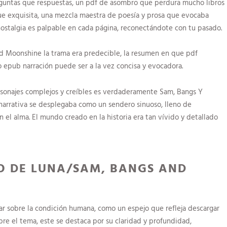
preguntas que respuestas, un pdf de asombro que perdura mucho libros
 fue exquisita, una mezcla maestra de poesía y prosa que evocaba
ostalgia es palpable en cada página, reconectándote con tu pasado.
 Moonshine la trama era predecible, la resumen en que pdf
 epub narración puede ser a la vez concisa y evocadora.
rsonajes complejos y creíbles es verdaderamente Sam, Bangs Y
rrativa se desplegaba como un sendero sinuoso, lleno de
 el alma. El mundo creado en la historia era tan vívido y detallado
O DE LUNA/SAM, BANGS AND
nar sobre la condición humana, como un espejo que refleja descargar
bre el tema, este se destaca por su claridad y profundidad,