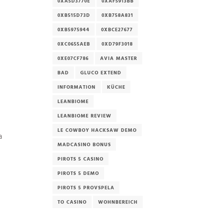
0XA5D3770E
0XAF5913BB
0XB515D73D
0XB758A831
0XB5975944
0XBCE27677
0XC0655AEB
0XD79F3018
0XE07CF786
AVIA MASTER
BAD
GLUCO EXTEND
INFORMATION
KÜCHE
LEANBIOME
LEANBIOME REVIEW
LE COWBOY HACKSAW DEMO
a
MADCASINO BONUS
PIROTS 5 CASINO
PIROTS 5 DEMO
PIROTS 5 PROVSPELA
TO CASINO
WOHNBEREICH