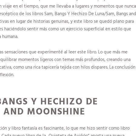
 un viaje en el tiempo, que me llevaba a lugares y momentos que nunca
escéptico de los libros Sam, Bangs Y Hechizo De Luna/Sam, Bangs an
as en lugar de historias genuinas, y este libro se quedó plano para
les haciéndolo sentir más como un ejercicio superficial en estilo que
ia humana.
las sensaciones que experimenté al leer este libro. Lo que más me
equilibrar momentos ligeros con temas más profundos, creando una
ocativa, como una rica tapicería tejida con hilos dispares. La conclusión
flexión.
 BANGS Y HECHIZO DE
S AND MOONSHINE
ión y libro fantasía es fascinante, lo que me hizo sentir como libro
 Cada nuevo libro de la „Quinteta de Aviñón“ aporta una nueva