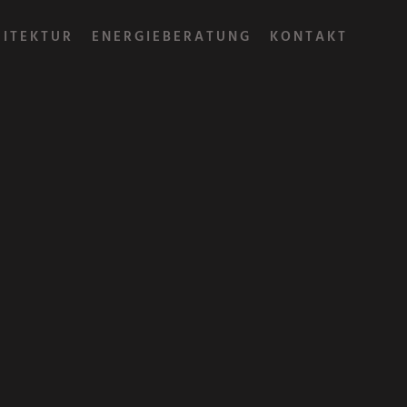
HITEKTUR
ENERGIEBERATUNG
KONTAKT