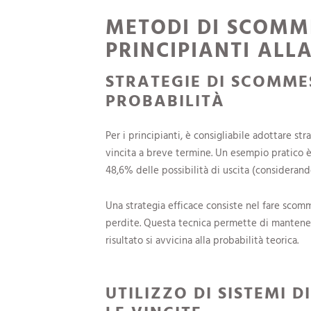
METODI DI SCOMME
PRINCIPIANTI ALL
STRATEGIE DI SCOMME
PROBABILITÀ
Per i principianti, è consigliabile adottare st
vincita a breve termine. Un esempio pratico è
48,6% delle possibilità di uscita (considerando
Una strategia efficace consiste nel fare scomm
perdite. Questa tecnica permette di mantenere
risultato si avvicina alla probabilità teorica.
UTILIZZO DI SISTEMI 