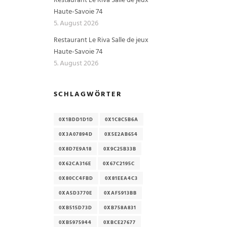
Haute-Savoie 74
5. August 2026
Restaurant Le Riva Salle de jeux
Haute-Savoie 74
5. August 2026
SCHLAGWÖRTER
0X1BDD1D1D
0X1C8C5B6A
0X3A07894D
0X5E2AB654
0X8D7E9A18
0X9C25B33B
0X62CA316E
0X67C2195C
0X80CC4FBD
0X81EEA4C3
0XA5D3770E
0XAF5913BB
0XB515D73D
0XB758A831
0XB5975944
0XBCE27677