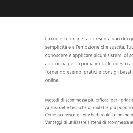
La roulette online rappresenta uno dei gio
semplicità e all’emozione che suscita. Tu
conoscere e applicare alcuni sistemi di 
approccia per la prima volta. In questo ar
fornendo esempi pratici e consigli basati
online.
Metodi di scommessa più efficaci per i princip
Analisi delle tecniche di roulette più popolari 
Come riconoscere i giochi di roulette online pi
Vantaggi di utilizzare sistemi di scommessa a