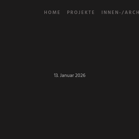
HOME
PROJEKTE
INNEN-/ARC
13. Januar 2026