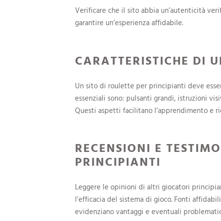
Verificare che il sito abbia un’autenticità ver
garantire un’esperienza affidabile.
CARATTERISTICHE DI U
Un sito di roulette per principianti deve esse
essenziali sono: pulsanti grandi, istruzioni vis
Questi aspetti facilitano l’apprendimento e rid
RECENSIONI E TESTIMO
PRINCIPIANTI
Leggere le opinioni di altri giocatori principia
l’efficacia del sistema di gioco. Fonti affidabi
evidenziano vantaggi e eventuali problemati