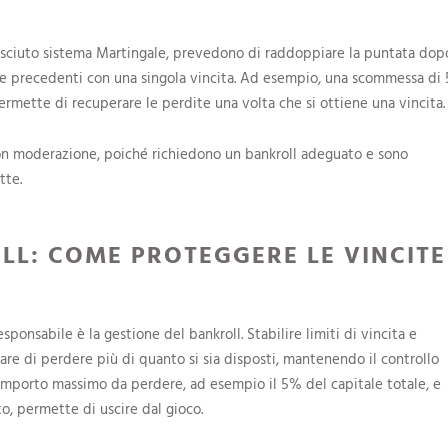
nosciuto sistema Martingale, prevedono di raddoppiare la puntata dop
te precedenti con una singola vincita. Ad esempio, una scommessa di 
 permette di recuperare le perdite una volta che si ottiene una vincita.
con moderazione, poiché richiedono un bankroll adeguato e sono
tte.
LL: COME PROTEGGERE LE VINCITE
ponsabile è la gestione del bankroll. Stabilire limiti di vincita e
tare di perdere più di quanto si sia disposti, mantenendo il controllo
mporto massimo da perdere, ad esempio il 5% del capitale totale, e
to, permette di uscire dal gioco.