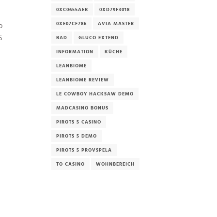
0XC0655AEB
0XD79F3018
0XE07CF786
AVIA MASTER
o
5
BAD
GLUCO EXTEND
INFORMATION
KÜCHE
LEANBIOME
LEANBIOME REVIEW
LE COWBOY HACKSAW DEMO
MADCASINO BONUS
PIROTS 5 CASINO
PIROTS 5 DEMO
PIROTS 5 PROVSPELA
TO CASINO
WOHNBEREICH