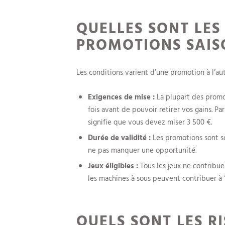
QUELLES SONT LES
PROMOTIONS SAIS
Les conditions varient d’une promotion à l’aut
Exigences de mise :
La plupart des promo
fois avant de pouvoir retirer vos gains. 
signifie que vous devez miser 3 500 €.
Durée de validité :
Les promotions sont so
ne pas manquer une opportunité.
Jeux éligibles :
Tous les jeux ne contribu
les machines à sous peuvent contribuer à 
QUELS SONT LES R