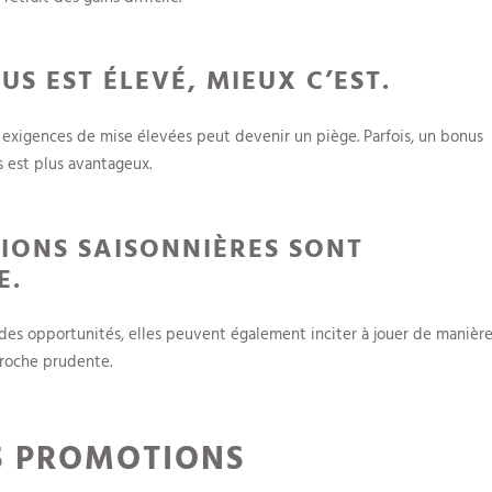
US EST ÉLEVÉ, MIEUX C’EST.
exigences de mise élevées peut devenir un piège. Parfois, un bonus
s est plus avantageux.
TIONS SAISONNIÈRES SONT
E.
ir des opportunités, elles peuvent également inciter à jouer de manièr
proche prudente.
S PROMOTIONS