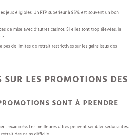
des jeux éligibles. Un RTP supérieur à 95% est souvent un bon
s de mise avec d’autres casinos. Si elles sont trop élevées, la
ne.
a pas de limites de retrait restrictives sur les gains issus des
 SUR LES PROMOTIONS DES
S PROMOTIONS SONT À PRENDRE
ent examinée. Les meilleures offres peuvent sembler séduisantes,
etrait des gains difficile.