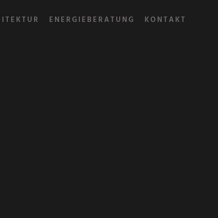
HITEKTUR
ENERGIEBERATUNG
KONTAKT