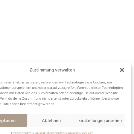
Zustimmung verwalten
ristina Pfeifle
Dipl.-Ing. freie
ptimales Erlebnis zu bieten, verwenden wir Technologien wie Cookies, um
Innenarchitektin AKBW
ationen zu speichern und/oder darauf zuzugreifen. Wenn du diesen Technologien
önnen wir Daten wie das Surfverhalten oder eindeutige IDs auf dieser Website
 Wenn du deine Zustimmung nicht erteilst oder zurückziehst, können bestimmte
 Funktionen beeinträchtigt werden.
eptieren
Ablehnen
Einstellungen ansehen
Datenschutzerklärung
Datenschutzerklärung
Impressum