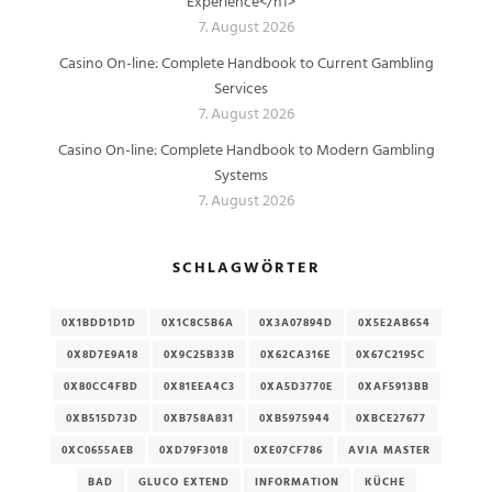
Experience</h1>
7. August 2026
Casino On-line: Complete Handbook to Current Gambling
Services
7. August 2026
Casino On-line: Complete Handbook to Modern Gambling
Systems
7. August 2026
SCHLAGWÖRTER
0X1BDD1D1D
0X1C8C5B6A
0X3A07894D
0X5E2AB654
0X8D7E9A18
0X9C25B33B
0X62CA316E
0X67C2195C
0X80CC4FBD
0X81EEA4C3
0XA5D3770E
0XAF5913BB
0XB515D73D
0XB758A831
0XB5975944
0XBCE27677
0XC0655AEB
0XD79F3018
0XE07CF786
AVIA MASTER
BAD
GLUCO EXTEND
INFORMATION
KÜCHE