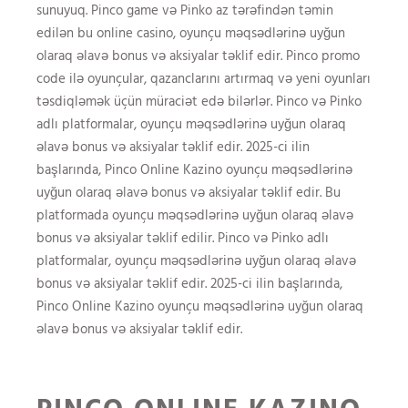
sunuyuq. Pinco game və Pinko az tərəfindən təmin
edilən bu online casino, oyunçu məqsədlərinə uyğun
olaraq əlavə bonus və aksiyalar təklif edir. Pinco promo
code ilə oyunçular, qazanclarını artırmaq və yeni oyunları
təsdiqləmək üçün müraciət edə bilərlər. Pinco və Pinko
adlı platformalar, oyunçu məqsədlərinə uyğun olaraq
əlavə bonus və aksiyalar təklif edir. 2025-ci ilin
başlarında, Pinco Online Kazino oyunçu məqsədlərinə
uyğun olaraq əlavə bonus və aksiyalar təklif edir. Bu
platformada oyunçu məqsədlərinə uyğun olaraq əlavə
bonus və aksiyalar təklif edilir. Pinco və Pinko adlı
platformalar, oyunçu məqsədlərinə uyğun olaraq əlavə
bonus və aksiyalar təklif edir. 2025-ci ilin başlarında,
Pinco Online Kazino oyunçu məqsədlərinə uyğun olaraq
əlavə bonus və aksiyalar təklif edir.
PINCO ONLINE KAZINO