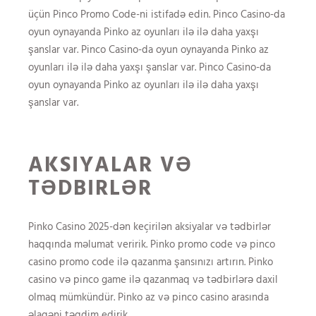
üçün Pinco Promo Code-ni istifadə edin. Pinco Casino-da
oyun oynayanda Pinko az oyunları ilə ilə daha yaxşı
şanslar var. Pinco Casino-da oyun oynayanda Pinko az
oyunları ilə ilə daha yaxşı şanslar var. Pinco Casino-da
oyun oynayanda Pinko az oyunları ilə ilə daha yaxşı
şanslar var.
AKSIYALAR VƏ
TƏDBIRLƏR
Pinko Casino 2025-dən keçirilən aksiyalar və tədbirlər
haqqında məlumat veririk. Pinko promo code və pinco
casino promo code ilə qazanma şansınızı artırın. Pinko
casino və pinco game ilə qazanmaq və tədbirlərə daxil
olmaq mümkündür. Pinko az və pinco casino arasında
əlaqəni təqdim edirik.