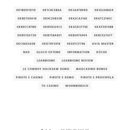
0X1BDD1D1D
0X1C8C5B6A
0X3A07894D
0X5E2AB654
0X8D7E9A18
0X9C25B33B
0X62CA316E
0X67C2195C
0X80CC4FBD
0X81EEA4C3
0XA5D3770E
0XAF5913BB
0XB515D73D
0XB758A831
0XB5975944
0XBCE27677
0XC0655AEB
0XD79F3018
0XE07CF786
AVIA MASTER
BAD
GLUCO EXTEND
INFORMATION
KÜCHE
LEANBIOME
LEANBIOME REVIEW
LE COWBOY HACKSAW DEMO
MADCASINO BONUS
PIROTS 5 CASINO
PIROTS 5 DEMO
PIROTS 5 PROVSPELA
TO CASINO
WOHNBEREICH