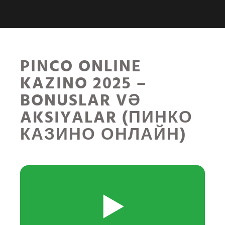
PINCO ONLINE
KAZINO 2025 –
BONUSLAR VƏ
AKSIYALAR (ПИНКО
КАЗИНО ОНЛАЙН)
▶️