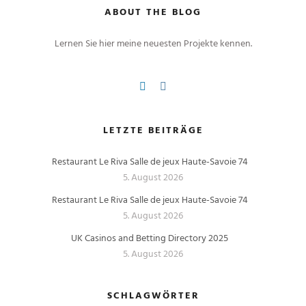
ABOUT THE BLOG
Lernen Sie hier meine neuesten Projekte kennen.
LETZTE BEITRÄGE
Restaurant Le Riva Salle de jeux Haute-Savoie 74
5. August 2026
Restaurant Le Riva Salle de jeux Haute-Savoie 74
5. August 2026
UK Casinos and Betting Directory 2025
5. August 2026
SCHLAGWÖRTER