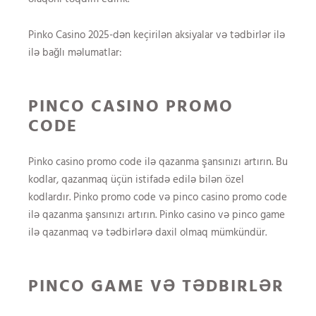
Pinko Casino 2025-dən keçirilən aksiyalar və tədbirlər ilə
ilə bağlı məlumatlar:
PINCO CASINO PROMO
CODE
Pinko casino promo code ilə qazanma şansınızı artırın. Bu
kodlar, qazanmaq üçün istifadə edilə bilən özel
kodlardır. Pinko promo code və pinco casino promo code
ilə qazanma şansınızı artırın. Pinko casino və pinco game
ilə qazanmaq və tədbirlərə daxil olmaq mümkündür.
PINCO GAME VƏ TƏDBIRLƏR