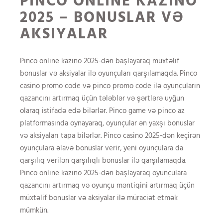
2025 – BONUSLAR VƏ
AKSIYALAR
Pinco online kazino 2025-dən başlayaraq müxtəlif
bonuslar və aksiyalar ilə oyunçuları qarşılamaqda. Pinco
casino promo code və pinco promo code ilə oyunçuların
qazancını artırmaq üçün tələblər və şərtlərə uyğun
olaraq istifadə edə bilərlər. Pinco game və
pinco az
platformasında oynayaraq, oyunçular ən yaxşı bonuslar
və aksiyaları tapa bilərlər. Pinco casino 2025-dən keçirən
oyunçulara əlavə bonuslar verir, yeni oyunçulara da
qarşılıq verilən qarşılıqlı bonuslar ilə qarşılamaqda.
Pinco online kazino 2025-dən başlayaraq oyunçulara
qazancını artırmaq və oyunçu məntiqini artırmaq üçün
müxtəlif bonuslar və aksiyalar ilə müraciət etmək
mümkün.