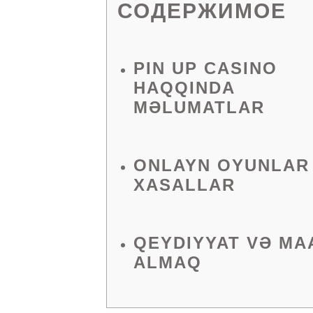
СОДЕРЖИМОЕ
PIN UP CASINO
HAQQINDA
MƏLUMATLAR
ONLAYN OYUNLAR
XASALLAR
QEYDIYYAT VƏ MA
ALMAQ