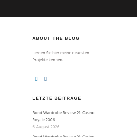
ABOUT THE BLOG
Lernen Sie hier meine neuesten
Projekte kennen.
LETZTE BEITRÄGE
Bond Wardrobe Review 21: Casino
Royale 2006
6. August 2026
Bond Wardrobe Review 21: Casino