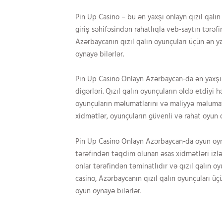
Pin Up Casino – bu ən yaxşı onlayn qızıl qalın 
giriş səhifəsindən rahatlıqla veb-saytın tərəf
Azərbaycanın qızıl qalın oyunçuları üçün ən ya
oynayə bilərlər.
Pin Up Casino Onlayn Azərbaycan-da ən yaxşı oy
digərləri. Qızıl qalın oyunçuların əldə etdiyi hə
oyunçuların məlumatlarını və maliyyə məlumatla
xidmətlər, oyunçuların güvenli və rahat oyun o
Pin Up Casino Onlayn Azərbaycan-da oyun oyna
tərəfindən təqdim olunan əsas xidmətləri izləyə
onlar tərəfindən təminatlıdır və qızıl qalın o
casino, Azərbaycanın qızıl qalın oyunçuları üç
oyun oynayə bilərlər.