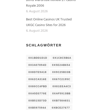
Royale 2006
6. August 2026
Best Online Casinos UK Trusted
UKGC Casino Sites for 2026
6. August 2026
SCHLAGWÖRTER
0X1BDD1D1D
0X1C8C5B6A
0X3A07894D
0X5E2AB654
0X8D7E9A18
0X9C25B33B
0X62CA316E
0X67C2195C
0X80CC4FBD
0X81EEA4C3
0XA5D3770E
0XAF5913BB
0XB515D73D
0XB758A831
0XB5975944
0XBCE27677