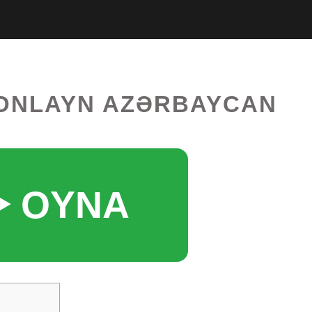
 ONLAYN AZƏRBAYCAN
▶️ OYNA