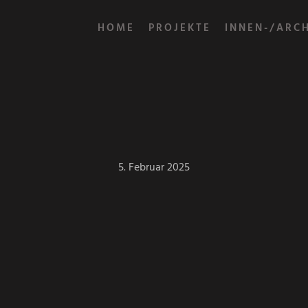
HOME
PROJEKTE
INNEN-/ARC
5. Februar 2025