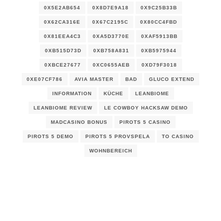
0X5E2AB654
0X8D7E9A18
0X9C25B33B
0X62CA316E
0X67C2195C
0X80CC4FBD
0X81EEA4C3
0XA5D3770E
0XAF5913BB
0XB515D73D
0XB758A831
0XB5975944
0XBCE27677
0XC0655AEB
0XD79F3018
0XE07CF786
AVIA MASTER
BAD
GLUCO EXTEND
INFORMATION
KÜCHE
LEANBIOME
LEANBIOME REVIEW
LE COWBOY HACKSAW DEMO
MADCASINO BONUS
PIROTS 5 CASINO
PIROTS 5 DEMO
PIROTS 5 PROVSPELA
TO CASINO
WOHNBEREICH