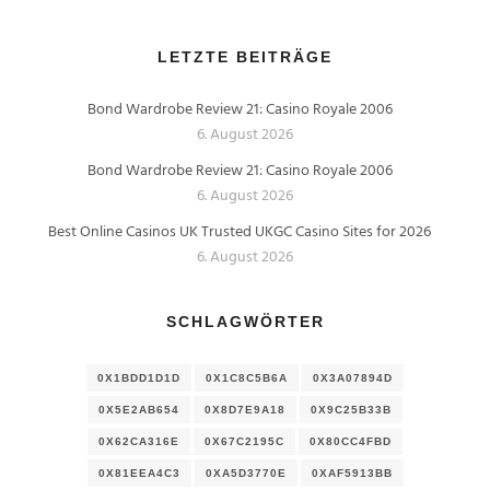
LETZTE BEITRÄGE
Bond Wardrobe Review 21: Casino Royale 2006
6. August 2026
Bond Wardrobe Review 21: Casino Royale 2006
6. August 2026
Best Online Casinos UK Trusted UKGC Casino Sites for 2026
6. August 2026
SCHLAGWÖRTER
0X1BDD1D1D
0X1C8C5B6A
0X3A07894D
0X5E2AB654
0X8D7E9A18
0X9C25B33B
0X62CA316E
0X67C2195C
0X80CC4FBD
0X81EEA4C3
0XA5D3770E
0XAF5913BB