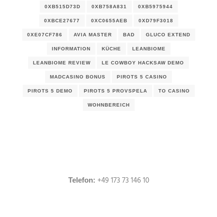
0XB515D73D
0XB758A831
0XB5975944
0XBCE27677
0XC0655AEB
0XD79F3018
0XE07CF786
AVIA MASTER
BAD
GLUCO EXTEND
INFORMATION
KÜCHE
LEANBIOME
LEANBIOME REVIEW
LE COWBOY HACKSAW DEMO
MADCASINO BONUS
PIROTS 5 CASINO
PIROTS 5 DEMO
PIROTS 5 PROVSPELA
TO CASINO
WOHNBEREICH
+49 173 73 146 10
Telefon: