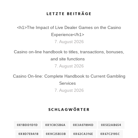
LETZTE BEITRÄGE
<h1>The Impact of Live Dealer Games on the Casino
Experience</h1>
7. August 2026
Casino on-line handbook to titles, transactions, bonuses,
and site functions
7. August 2026
Casino On-line: Complete Handbook to Current Gambling
Services
7. August 2026
SCHLAGWÖRTER
0X1BDD1D1D
0X1C8C5B6A
0X3A07894D
0X5E2AB654
0X8D7E9A18
0X9C25B33B
0X62CA316E
0X67C2195C