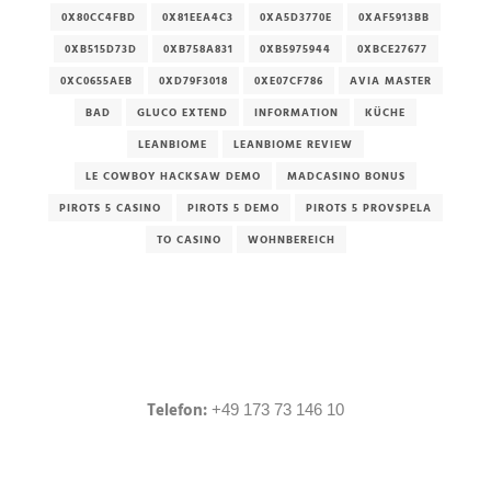
0X80CC4FBD
0X81EEA4C3
0XA5D3770E
0XAF5913BB
0XB515D73D
0XB758A831
0XB5975944
0XBCE27677
0XC0655AEB
0XD79F3018
0XE07CF786
AVIA MASTER
BAD
GLUCO EXTEND
INFORMATION
KÜCHE
LEANBIOME
LEANBIOME REVIEW
LE COWBOY HACKSAW DEMO
MADCASINO BONUS
PIROTS 5 CASINO
PIROTS 5 DEMO
PIROTS 5 PROVSPELA
TO CASINO
WOHNBEREICH
Telefon:
+49 173 73 146 10