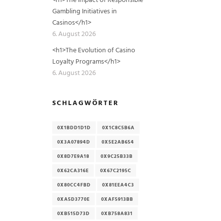
Gambling Initiatives in
Casinos</h1>
6. August 2026
<h1>The Evolution of Casino
Loyalty Programs</h1>
6. August 2026
SCHLAGWÖRTER
0X1BDD1D1D
0X1C8C5B6A
0X3A07894D
0X5E2AB654
0X8D7E9A18
0X9C25B33B
0X62CA316E
0X67C2195C
0X80CC4FBD
0X81EEA4C3
0XA5D3770E
0XAF5913BB
0XB515D73D
0XB758A831