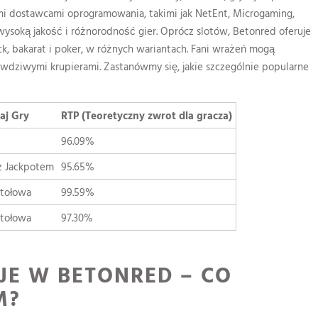
mi dostawcami oprogramowania, takimi jak NetEnt, Microgaming,
wysoką jakość i różnorodność gier. Oprócz slotów, Betonred oferuje
jack, bakarat i poker, w różnych wariantach. Fani wrażeń mogą
rawdziwymi krupierami. Zastanówmy się, jakie szczególnie popularne
aj Gry
RTP (Teoretyczny zwrot dla gracza)
96.09%
 z Jackpotem
95.65%
Stołowa
99.59%
Stołowa
97.30%
JE W BETONRED – CO
M?