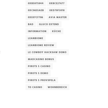
0XB5975944
0XBCE27677
0XC0655AEB
0XD79F3018
0XE07CF786
AVIA MASTER
BAD
GLUCO EXTEND
INFORMATION
KÜCHE
LEANBIOME
LEANBIOME REVIEW
z
LE COWBOY HACKSAW DEMO
MADCASINO BONUS
PIROTS 5 CASINO
PIROTS 5 DEMO
PIROTS 5 PROVSPELA
TO CASINO
WOHNBEREICH