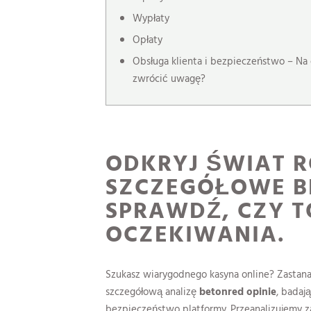
Wypłaty
Opłaty
Obsługa klienta i bezpieczeństwo – Na 
zwrócić uwagę?
ODKRYJ ŚWIAT R
SZCZEGÓŁOWE BE
SPRAWDŹ, CZY T
OCZEKIWANIA.
Szukasz wiarygodnego kasyna online? Zastan
szczegółową analizę
betonred opinie
, badaj
bezpieczeństwo platformy. Przeanalizujemy z