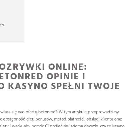
co
OZRYWKI ONLINE:
TONRED OPINIE I
O KASYNO SPEŁNI TWOJE
awiasz się nad ofertą betonred? W tym artykule przeprowadzimy
ąc dostępność gier, bonusów, metod płatności, obsługi klienta oraz
alety i wady, aby pomóc Ci podjąć świadomą decyzję, czy to kasyno