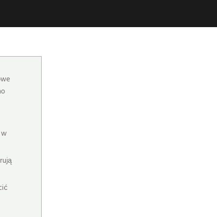
łowe
no
 w
rują
cić