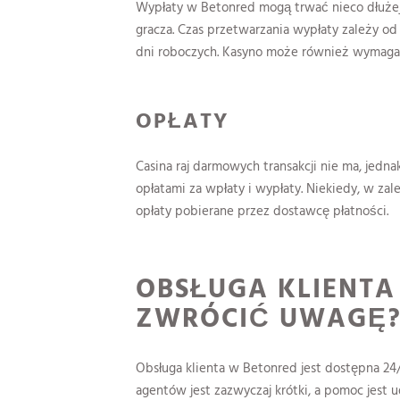
Wypłaty w Betonred mogą trwać nieco dłużej 
gracza. Czas przetwarzania wypłaty zależy od
dni roboczych. Kasyno może również wymaga
OPŁATY
Casina raj darmowych transakcji nie ma, jedn
opłatami za wpłaty i wypłaty. Niekiedy, w za
opłaty pobierane przez dostawcę płatności.
OBSŁUGA KLIENTA
ZWRÓCIĆ UWAGĘ
Obsługa klienta w Betonred jest dostępna 24
agentów jest zazwyczaj krótki, a pomoc jest 