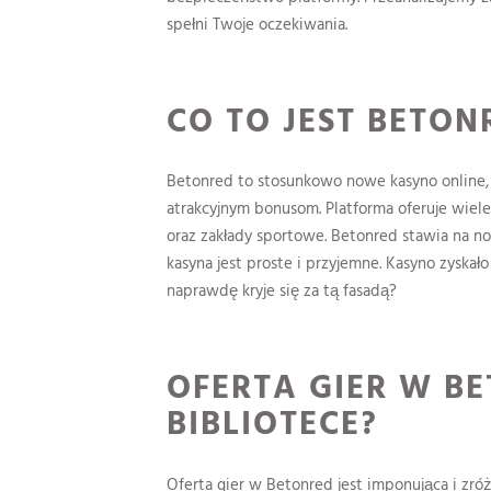
spełni Twoje oczekiwania.
CO TO JEST BETON
Betonred to stosunkowo nowe kasyno online, k
atrakcyjnym bonusom. Platforma oferuje wie
oraz zakłady sportowe. Betonred stawia na now
kasyna jest proste i przyjemne. Kasyno zyskał
naprawdę kryje się za tą fasadą?
OFERTA GIER W B
BIBLIOTECE?
Oferta gier w Betonred jest imponująca i zróż