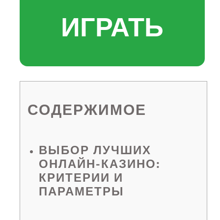
ИГРАТЬ
СОДЕРЖИМОЕ
ВЫБОР ЛУЧШИХ
ОНЛАЙН-КАЗИНО:
КРИТЕРИИ И
ПАРАМЕТРЫ