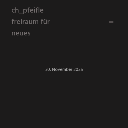
ch_pfeifle
freiraum für
Hauptm
neues
30. November 2025