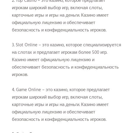
2. Top Casino – это казино, которое предлагает
игрокам широкий выбор игр, включая слоты,
карточные игры и игры на деньги. Казино имеет
официальную лицензию и обеспечивает
безопасность и конфиденциальность игроков.
3. Slot Online – это казино, которое специализируется
на слотах и предлагает игрокам более 500 игр.
Казино имеет официальную лицензию и
обеспечивает безопасность и конфиденциальность
игроков.
4. Game Online – это казино, которое предлагает
игрокам широкий выбор игр, включая слоты,
карточные игры и игры на деньги. Казино имеет
официальную лицензию и обеспечивает
безопасность и конфиденциальность игроков.