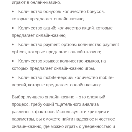
играют в онлайн-казино;
Количество бонусов: количество бонусов,
которые предлагает онлайн-казино;
Количество акций: количество акций, которые
предлагает онлайн-казино;
Количество payment options: количество payment
options, которые предлагает онлайн-казино;
Количество языков: количество языков, на
которых предлагает онлайн-казино игры;
Количество mobile-версий: количество mobile-
версий, которые предлагает онлайн-казино;
Выбор лучшего онлайн-казино – это сложный
процесс, требующий тщательного анализа
различных факторов. Используя эти критерии и
параметры, вы сможете найти надежное и честное
онлайн-казино, где можно играть с уверенностью и