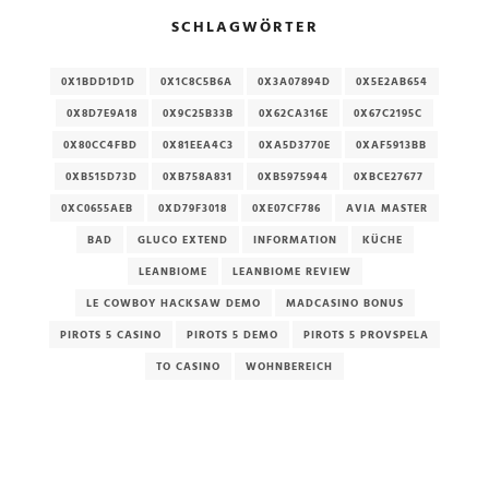
SCHLAGWÖRTER
0X1BDD1D1D
0X1C8C5B6A
0X3A07894D
0X5E2AB654
0X8D7E9A18
0X9C25B33B
0X62CA316E
0X67C2195C
0X80CC4FBD
0X81EEA4C3
0XA5D3770E
0XAF5913BB
0XB515D73D
0XB758A831
0XB5975944
0XBCE27677
0XC0655AEB
0XD79F3018
0XE07CF786
AVIA MASTER
BAD
GLUCO EXTEND
INFORMATION
KÜCHE
LEANBIOME
LEANBIOME REVIEW
LE COWBOY HACKSAW DEMO
MADCASINO BONUS
PIROTS 5 CASINO
PIROTS 5 DEMO
PIROTS 5 PROVSPELA
TO CASINO
WOHNBEREICH