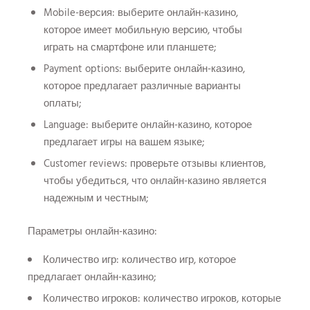
Mobile-версия: выберите онлайн-казино,
которое имеет мобильную версию, чтобы
играть на смартфоне или планшете;
Payment options: выберите онлайн-казино,
которое предлагает различные варианты
оплаты;
Language: выберите онлайн-казино, которое
предлагает игры на вашем языке;
Customer reviews: проверьте отзывы клиентов,
чтобы убедиться, что онлайн-казино является
надежным и честным;
Параметры онлайн-казино:
Количество игр: количество игр, которое
предлагает онлайн-казино;
Количество игроков: количество игроков, которые