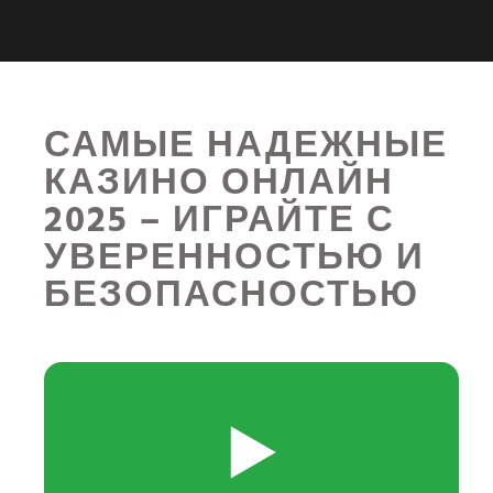
САМЫЕ НАДЕЖНЫЕ
КАЗИНО ОНЛАЙН
2025 – ИГРАЙТЕ С
УВЕРЕННОСТЬЮ И
БЕЗОПАСНОСТЬЮ
▶️