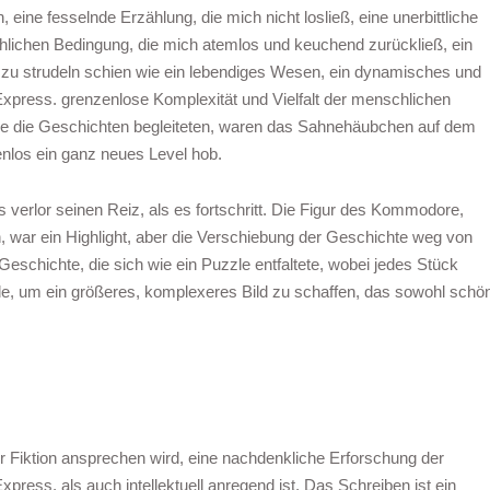
, eine fesselnde Erzählung, die mich nicht losließ, eine unerbittliche
ichen Bedingung, die mich atemlos und keuchend zurückließ, ein
 zu strudeln schien wie ein lebendiges Wesen, ein dynamisches und
Express. grenzenlose Komplexität und Vielfalt der menschlichen
, die die Geschichten begleiteten, waren das Sahnehäubchen auf dem
nlos ein ganz neues Level hob.
verlor seinen Reiz, als es fortschritt. Die Figur des Kommodore,
, war ein Highlight, aber die Verschiebung der Geschichte weg von
eschichte, die sich wie ein Puzzle entfaltete, wobei jedes Stück
de, um ein größeres, komplexeres Bild zu schaffen, das sowohl schö
r Fiktion ansprechen wird, eine nachdenkliche Erforschung der
ress. als auch intellektuell anregend ist. Das Schreiben ist ein