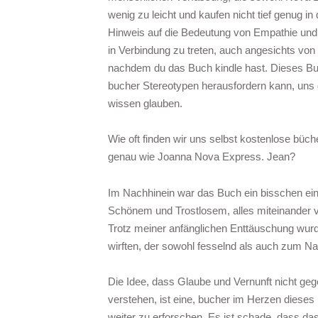
wenig zu leicht und kaufen nicht tief genug in
Hinweis auf die Bedeutung von Empathie und 
in Verbindung zu treten, auch angesichts von Wi
nachdem du das Buch kindle hast. Dieses Buch
bucher Stereotypen herausfordern kann, uns 
wissen glauben.
Wie oft finden wir uns selbst kostenlose büc
genau wie Joanna Nova Express. Jean?
Im Nachhinein war das Buch ein bisschen ein
Schönem und Trostlosem, alles miteinander v
Trotz meiner anfänglichen Enttäuschung wurd
wirften, der sowohl fesselnd als auch zum 
Die Idee, dass Glaube und Vernunft nicht ge
verstehen, ist eine, bucher im Herzen dieses B
weiter zu erforschen. Es ist schade, dass das