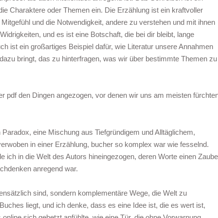
 die Charaktere oder Themen ein. Die Erzählung ist ein kraftvoller
Mitgefühl und die Notwendigkeit, andere zu verstehen und mit ihnen
drigkeiten, und es ist eine Botschaft, die bei dir bleibt, lange
 ist ein großartiges Beispiel dafür, wie Literatur unsere Annahmen
dazu bringt, das zu hinterfragen, was wir über bestimmte Themen zu
her pdf den Dingen angezogen, vor denen wir uns am meisten fürchten
 Paradox, eine Mischung aus Tiefgründigem und Alltäglichem,
erwoben in einer Erzählung, bucher so komplex war wie fesselnd.
e ich in die Welt des Autors hineingezogen, deren Worte einen Zaube
Nachdenken anregend war.
gensätzlich sind, sondern komplementäre Wege, die Welt zu
uches liegt, und ich denke, dass es eine Idee ist, die es wert ist,
 online sich gehetzt anfühlte, wie eine Tür, die ohne Vorwarnung