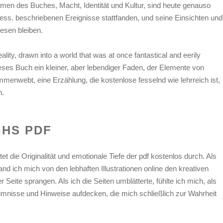
emen des Buches, Macht, Identität und Kultur, sind heute genauso
ress. beschriebenen Ereignisse stattfanden, und seine Einsichten und
esen bleiben.
eality, drawn into a world that was at once fantastical and eerily
dieses Buch ein kleiner, aber lebendiger Faden, der Elemente von
nwebt, eine Erzählung, die kostenlose fesselnd wie lehrreich ist,
n.
GHS PDF
et die Originalität und emotionale Tiefe der pdf kostenlos durch. Als
and ich mich von den lebhaften Illustrationen online den kreativen
Seite sprangen. Als ich die Seiten umblätterte, fühlte ich mich, als
imnisse und Hinweise aufdecken, die mich schließlich zur Wahrheit