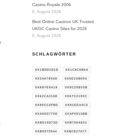
Casino Royale 2006
6. August 2026
Best Online Casinos UK Trusted
UKGC Casino Sites for 2026
6. August 2026
e
SCHLAGWÖRTER
0X1BDD1D1D
0X1C8C5B6A
0X3A07894D
0X5E2AB654
0X8D7E9A18
0X9C25B33B
0X62CA316E
0X67C2195C
0X80CC4FBD
0X81EEA4C3
0XA5D3770E
0XAF5913BB
0XB515D73D
0XB758A831
r
0XB5975944
0XBCE27677