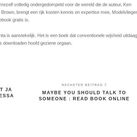
ik mezelf volledig ondergedompeld voor de wereld die de auteur, Ken
Brown, brengt een rijk kosten kennis en expertise mee, Modelvliege
book gratis is.
a is aanstekelijk. Het is een boek dat conventionele wijsheid uitdaag
tis downloaden hoofd geziene orgaan.
NÄCHSTER BEITRAG
T JA
MAYBE YOU SHOULD TALK TO
SESSA
SOMEONE : READ BOOK ONLINE