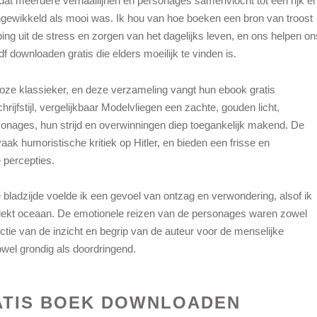
at meerdere verhaallijnen en personages samenvlocht tot een rijk e
 ingewikkeld als mooi was. Ik hou van hoe boeken een bron van troost
ping uit de stress en zorgen van het dagelijks leven, en ons helpen on
 downloaden gratis die elders moeilijk te vinden is.
loze klassieker, en deze verzameling vangt hun ebook gratis
ijfstijl, vergelijkbaar Modelvliegen een zachte, gouden licht,
sonages, hun strijd en overwinningen diep toegankelijk makend. De
aak humoristische kritiek op Hitler, en bieden een frisse en
e percepties.
e bladzijde voelde ik een gevoel van ontzag en verwondering, alsof ik
tdekt oceaan. De emotionele reizen van de personages waren zowel
ectie van de inzicht en begrip van de auteur voor de menselijke
wel grondig als doordringend.
ATIS BOEK DOWNLOADEN