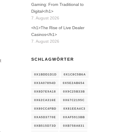
Gaming: From Traditional to
Digital</h1>
7. August 2026
<h1>The Rise of Live Dealer
Casinos</h1>
7. August 2026
SCHLAGWÖRTER
t
0X1BDD1D1D
0X1C8C5B6A
0X3A07894D
0X5E2AB654
0X8D7E9A18
0X9C25B33B
0X62CA316E
0X67C2195C
0X80CC4FBD
0X81EEA4C3
0XA5D3770E
0XAF5913BB
0XB515D73D
0XB758A831