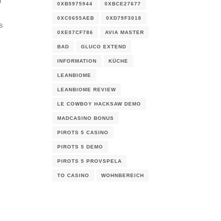
n
0XB5975944
0XBCE27677
0XC0655AEB
0XD79F3018
s
0XE07CF786
AVIA MASTER
BAD
GLUCO EXTEND
INFORMATION
KÜCHE
LEANBIOME
LEANBIOME REVIEW
LE COWBOY HACKSAW DEMO
MADCASINO BONUS
PIROTS 5 CASINO
PIROTS 5 DEMO
PIROTS 5 PROVSPELA
TO CASINO
WOHNBEREICH