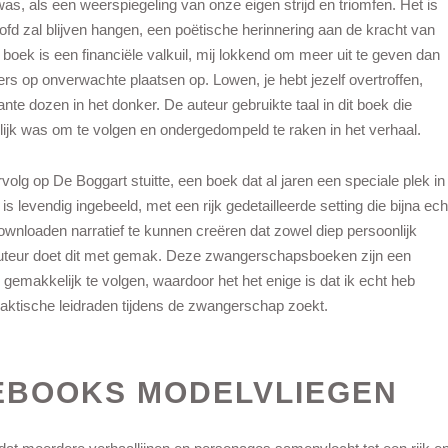
was, als een weerspiegeling van onze eigen strijd en triomfen. Het is
oofd zal blijven hangen, een poëtische herinnering aan de kracht van
 boek is een financiële valkuil, mij lokkend om meer uit te geven dan
ers op onverwachte plaatsen op. Lowen, je hebt jezelf overtroffen,
nte dozen in het donker. De auteur gebruikte taal in dit boek die
ijk was om te volgen en ondergedompeld te raken in het verhaal.
rvolg op De Boggart stuitte, een boek dat al jaren een speciale plek in
s levendig ingebeeld, met een rijk gedetailleerde setting die bijna ech
ownloaden narratief te kunnen creëren dat zowel diep persoonlijk
auteur doet dit met gemak. Deze zwangerschapsboeken zijn een
n gemakkelijk te volgen, waardoor het het enige is dat ik echt heb
raktische leidraden tijdens de zwangerschap zoekt.
EBOOKS MODELVLIEGEN