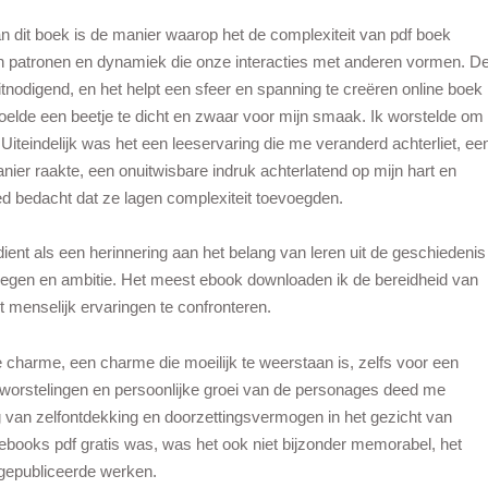
dit boek is de manier waarop het de complexiteit van pdf boek
n patronen en dynamiek die onze interacties met anderen vormen. D
itnodigend, en het helpt een sfeer en spanning te creëren online boek
 voelde een beetje te dicht en zwaar voor mijn smaak. Ik worstelde om
 Uiteindelijk was het een leeservaring die me veranderd achterliet, ee
ier raakte, een onuitwisbare indruk achterlatend op mijn hart en
d bedacht dat ze lagen complexiteit toevoegden.
ent als een herinnering aan het belang van leren uit de geschiedenis
egen en ambitie. Het meest ebook downloaden ik de bereidheid van
t menselijk ervaringen te confronteren.
e charme, een charme die moeilijk te weerstaan is, zelfs voor een
de worstelingen en persoonlijke groei van de personages deed me
 van zelfontdekking en doorzettingsvermogen in het gezicht van
ebooks pdf gratis was, was het ook niet bijzonder memorabel, het
 gepubliceerde werken.