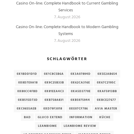
Casino On-line: Complete Handbook to Current Gambling
Services
7. August 2026
Casino On-line: Complete Handbook to Modern Gambling
Systems
7. August 2026
SCHLAGWÖRTER
0X1BDD1D1D
0X1C8C5B6A
0X3A07894D
0X5E2AB654
0X8D7E9A18
0X9C25B33B
0X62CA316E
0X67C2195C
0X80CC4FBD
0X81EEA4C3
0XA5D3770E
0XAF5913BB
0XB515D73D
0XB758A831
0XB5975944
0XBCE27677
0XC0655AEB
0XD79F3018
0XE07CF786
AVIA MASTER
BAD
GLUCO EXTEND
INFORMATION
KÜCHE
LEANBIOME
LEANBIOME REVIEW