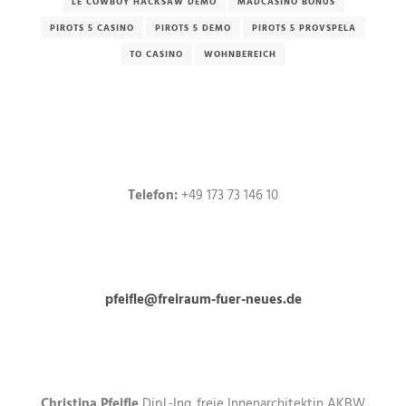
LE COWBOY HACKSAW DEMO
MADCASINO BONUS
PIROTS 5 CASINO
PIROTS 5 DEMO
PIROTS 5 PROVSPELA
TO CASINO
WOHNBEREICH
Telefon:
+49 173 73 146 10
pfeifle@freiraum-fuer-neues.de
Christina Pfeifle
Dipl.-Ing. freie Innenarchitektin AKBW