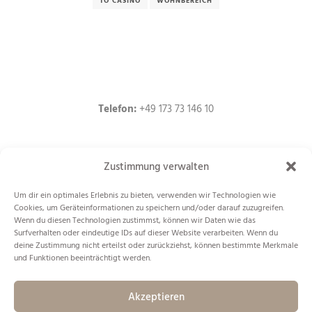
TO CASINO
WOHNBEREICH
Telefon:
+49 173 73 146 10
Zustimmung verwalten
pfeifle@freiraum-fuer-neues.de
Um dir ein optimales Erlebnis zu bieten, verwenden wir Technologien wie
Cookies, um Geräteinformationen zu speichern und/oder darauf zuzugreifen.
Wenn du diesen Technologien zustimmst, können wir Daten wie das
Surfverhalten oder eindeutige IDs auf dieser Website verarbeiten. Wenn du
deine Zustimmung nicht erteilst oder zurückziehst, können bestimmte Merkmale
und Funktionen beeinträchtigt werden.
Christina Pfeifle
Dipl.-Ing. freie Innenarchitektin AKBW
Akzeptieren