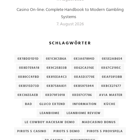
Casino On-line: Complete Handbook to Modern Gambling
Systems
7. August 2026
SCHLAGWÖRTER
0X1BDD1D1D
0X1C8C5B6A
0X3A07894D
0X5E2AB654
0X8D7E9A18
0X9C25B33B
0X62CA316E
0X67C2195C
0X80CC4FBD
0X81EEA4C3
0XA5D3770E
0XAF5913BB
0XB515D73D
0XB758A831
0XB5975944
0XBCE27677
0XC0655AEB
0XD79F3018
0XE07CF786
AVIA MASTER
BAD
GLUCO EXTEND
INFORMATION
KÜCHE
LEANBIOME
LEANBIOME REVIEW
LE COWBOY HACKSAW DEMO
MADCASINO BONUS
PIROTS 5 CASINO
PIROTS 5 DEMO
PIROTS 5 PROVSPELA