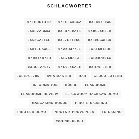
SCHLAGWÖRTER
0X1BDD1D1D
0X1C8C5B6A
0X3A07894D
0X5E2AB654
0X8D7E9A18
0X9C25B33B
0X62CA316E
0X67C2195C
0X80CC4FBD
0X81EEA4C3
0XA5D3770E
0XAF5913BB
0XB515D73D
0XB758A831
0XB5975944
0XBCE27677
0XC0655AEB
0XD79F3018
0XE07CF786
AVIA MASTER
BAD
GLUCO EXTEND
INFORMATION
KÜCHE
LEANBIOME
LEANBIOME REVIEW
LE COWBOY HACKSAW DEMO
MADCASINO BONUS
PIROTS 5 CASINO
PIROTS 5 DEMO
PIROTS 5 PROVSPELA
TO CASINO
WOHNBEREICH