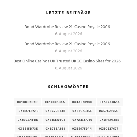
LETZTE BEITRÄGE
Bond Wardrobe Review 21: Casino Royale 2006
6. August 2026
Bond Wardrobe Review 21: Casino Royale 2006
6. August 2026
Best Online Casinos UK Trusted UKGC Casino Sites for 2026
6. August 2026
SCHLAGWÖRTER
0X1BDD1D1D
0X1C8C5B6A
0X3A07894D
0X5E2AB654
0X8D7E9A18
0X9C25B33B
0X62CA316E
0X67C2195C
0X80CC4FBD
0X81EEA4C3
0XA5D3770E
0XAF5913BB
0XB515D73D
0XB758A831
0XB5975944
0XBCE27677