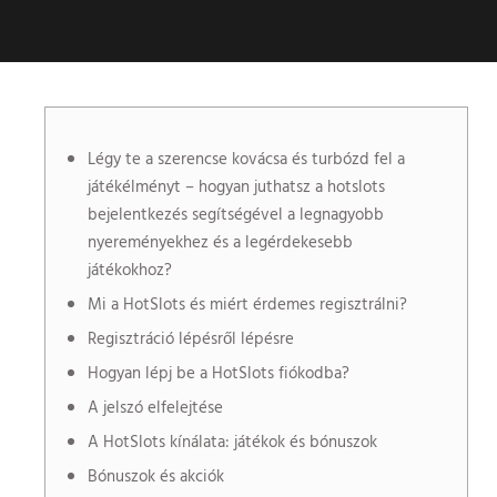
Légy te a szerencse kovácsa és turbózd fel a
játékélményt – hogyan juthatsz a hotslots
bejelentkezés segítségével a legnagyobb
nyereményekhez és a legérdekesebb
játékokhoz?
Mi a HotSlots és miért érdemes regisztrálni?
Regisztráció lépésről lépésre
Hogyan lépj be a HotSlots fiókodba?
A jelszó elfelejtése
A HotSlots kínálata: játékok és bónuszok
Bónuszok és akciók