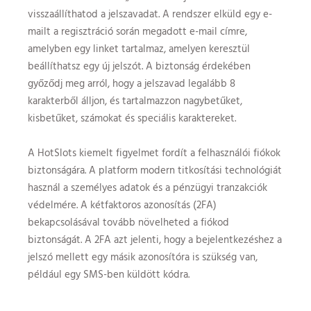
visszaállíthatod a jelszavadat. A rendszer elküld egy e-
mailt a regisztráció során megadott e-mail címre,
amelyben egy linket tartalmaz, amelyen keresztül
beállíthatsz egy új jelszót. A biztonság érdekében
győződj meg arról, hogy a jelszavad legalább 8
karakterből álljon, és tartalmazzon nagybetűket,
kisbetűket, számokat és speciális karaktereket.
A HotSlots kiemelt figyelmet fordít a felhasználói fiókok
biztonságára. A platform modern titkosítási technológiát
használ a személyes adatok és a pénzügyi tranzakciók
védelmére. A kétfaktoros azonosítás (2FA)
bekapcsolásával tovább növelheted a fiókod
biztonságát. A 2FA azt jelenti, hogy a bejelentkezéshez a
jelszó mellett egy másik azonosítóra is szükség van,
például egy SMS-ben küldött kódra.