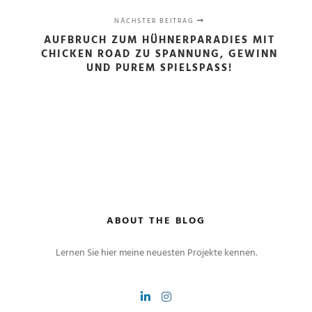
NÄCHSTER BEITRAG
AUFBRUCH ZUM HÜHNERPARADIES MIT
CHICKEN ROAD ZU SPANNUNG, GEWINN
UND PUREM SPIELSPASS!
ABOUT THE BLOG
Lernen Sie hier meine neuesten Projekte kennen.