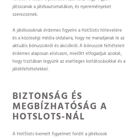
játsszanak a játékautomatákon, és nyereményeket
szerezzenek.
A játékosoknak érdemes figyelni a HotSlots hírlevelére
és a közösségi média oldalaira, hogy ne maradjanak le az
aktuális bónuszokról és akciókról. A bónuszok feltételeit
érdemes alaposan elolvasni, mielőtt elfogadjuk azokat,
hogy tisztában legyünk az esetleges korlátozásokkal és a
játékfeltételekkel.
BIZTONSÁG ÉS
MEGBÍZHATÓSÁG A
HOTSLOTS-NÁL
A HotSlots kiemelt figyelmet fordít a játékosok