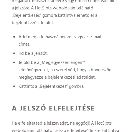
megadott felhasználónévre vagy e-mail címre, valamint
a jelszóra. A HotSlots weboldalán található
„Bejelentkezés” gombra kattintva érhető el a
bejelentkezési felület.
Add meg a felhasználónevet vagy az e-mail
címet.
Írd be a jelszót.
Jelöld be a „Megjegyezzen engem”
jelölőnégyzetet, ha szeretnéd, hogy a böngésződ
megjegyezze a bejelentkezési adataidat.
Kattints a „Bejelentkezés” gombra.
A JELSZÓ ELFELEJTÉSE
Ha elfelejtetted a jelszavadat, ne aggódj! A HotSlots
weboldalán található „Jelszó elfelejtése” linkre kattintva