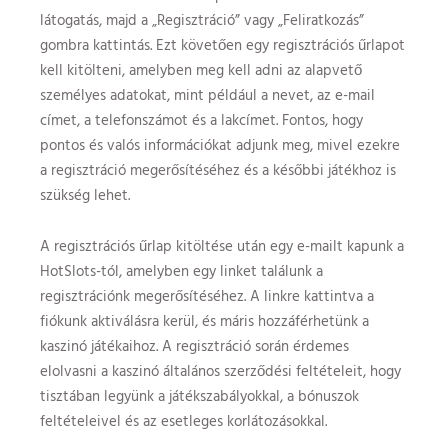
látogatás, majd a „Regisztráció” vagy „Feliratkozás”
gombra kattintás. Ezt követően egy regisztrációs űrlapot
kell kitölteni, amelyben meg kell adni az alapvető
személyes adatokat, mint például a nevet, az e-mail
címet, a telefonszámot és a lakcímet. Fontos, hogy
pontos és valós információkat adjunk meg, mivel ezekre
a regisztráció megerősítéséhez és a későbbi játékhoz is
szükség lehet.
A regisztrációs űrlap kitöltése után egy e-mailt kapunk a
HotSlots-tól, amelyben egy linket találunk a
regisztrációnk megerősítéséhez. A linkre kattintva a
fiókunk aktiválásra kerül, és máris hozzáférhetünk a
kaszinó játékaihoz. A regisztráció során érdemes
elolvasni a kaszinó általános szerződési feltételeit, hogy
tisztában legyünk a játékszabályokkal, a bónuszok
feltételeivel és az esetleges korlátozásokkal.