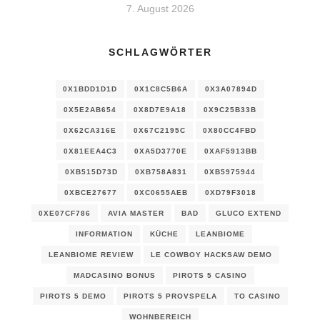
7. August 2026
SCHLAGWÖRTER
0X1BDD1D1D
0X1C8C5B6A
0X3A07894D
0X5E2AB654
0X8D7E9A18
0X9C25B33B
0X62CA316E
0X67C2195C
0X80CC4FBD
0X81EEA4C3
0XA5D3770E
0XAF5913BB
0XB515D73D
0XB758A831
0XB5975944
0XBCE27677
0XC0655AEB
0XD79F3018
0XE07CF786
AVIA MASTER
BAD
GLUCO EXTEND
INFORMATION
KÜCHE
LEANBIOME
LEANBIOME REVIEW
LE COWBOY HACKSAW DEMO
MADCASINO BONUS
PIROTS 5 CASINO
PIROTS 5 DEMO
PIROTS 5 PROVSPELA
TO CASINO
WOHNBEREICH