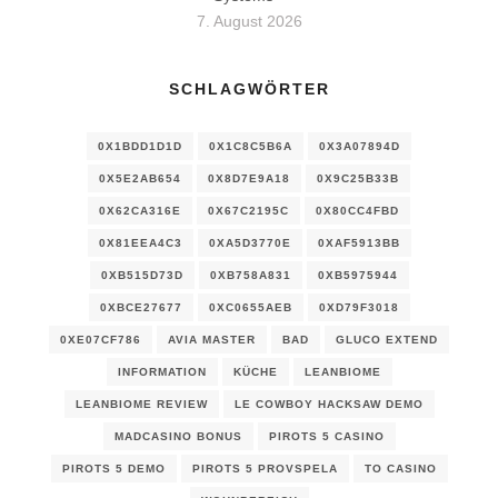
7. August 2026
SCHLAGWÖRTER
0X1BDD1D1D
0X1C8C5B6A
0X3A07894D
0X5E2AB654
0X8D7E9A18
0X9C25B33B
0X62CA316E
0X67C2195C
0X80CC4FBD
0X81EEA4C3
0XA5D3770E
0XAF5913BB
0XB515D73D
0XB758A831
0XB5975944
0XBCE27677
0XC0655AEB
0XD79F3018
0XE07CF786
AVIA MASTER
BAD
GLUCO EXTEND
INFORMATION
KÜCHE
LEANBIOME
LEANBIOME REVIEW
LE COWBOY HACKSAW DEMO
MADCASINO BONUS
PIROTS 5 CASINO
PIROTS 5 DEMO
PIROTS 5 PROVSPELA
TO CASINO