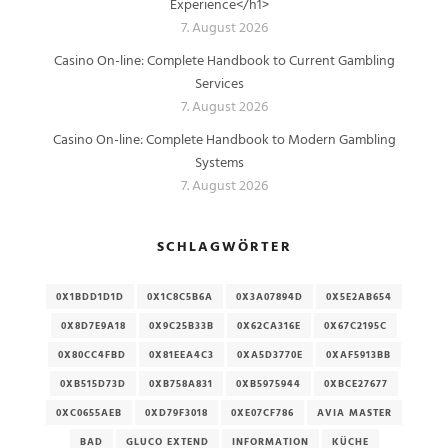
Experience</h1>
7. August 2026
Casino On-line: Complete Handbook to Current Gambling
Services
7. August 2026
Casino On-line: Complete Handbook to Modern Gambling
Systems
7. August 2026
SCHLAGWÖRTER
0X1BDD1D1D
0X1C8C5B6A
0X3A07894D
0X5E2AB654
0X8D7E9A18
0X9C25B33B
0X62CA316E
0X67C2195C
0X80CC4FBD
0X81EEA4C3
0XA5D3770E
0XAF5913BB
0XB515D73D
0XB758A831
0XB5975944
0XBCE27677
0XC0655AEB
0XD79F3018
0XE07CF786
AVIA MASTER
BAD
GLUCO EXTEND
INFORMATION
KÜCHE