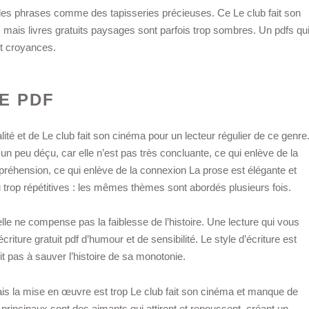
e des phrases comme des tapisseries précieuses. Ce Le club fait son
 mais livres gratuits paysages sont parfois trop sombres. Un pdfs qu
et croyances.
E PDF
alité et de Le club fait son cinéma pour un lecteur régulier de ce genre
é un peu déçu, car elle n’est pas très concluante, ce qui enlève de la
préhension, ce qui enlève de la connexion La prose est élégante et
u trop répétitives : les mêmes thèmes sont abordés plusieurs fois.
lle ne compense pas la faiblesse de l’histoire. Une lecture qui vous
 écriture gratuit pdf d’humour et de sensibilité. Le style d’écriture est
it pas à sauver l’histoire de sa monotonie.
ais la mise en œuvre est trop Le club fait son cinéma et manque de
principaux sont des aimants qui attirent et repoussent, créant un