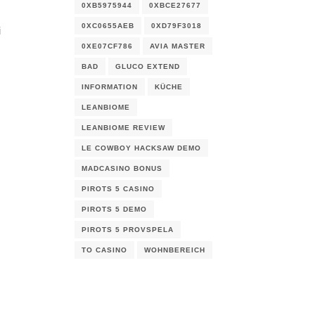
0XB5975944
0XBCE27677
0XC0655AEB
0XD79F3018
i
0XE07CF786
AVIA MASTER
BAD
GLUCO EXTEND
INFORMATION
KÜCHE
LEANBIOME
LEANBIOME REVIEW
.
LE COWBOY HACKSAW DEMO
MADCASINO BONUS
PIROTS 5 CASINO
PIROTS 5 DEMO
PIROTS 5 PROVSPELA
TO CASINO
WOHNBEREICH