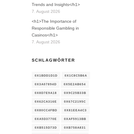
Trends and Insights</h1>
7. August 2026
<h1>The Importance of
Responsible Gambling in
Casinos</h1>
7. August 2026
SCHLAGWÖRTER
0X1BDD1D1D
0X1C8C5B6A
0X3A07894D
0X5E2AB654
0X8D7E9A18
0X9C25B33B
0X62CA316E
0X67C2195C
0X80CC4FBD
0X81EEA4C3
0XA5D3770E
0XAF5913BB
0XB515D73D
0XB758A831