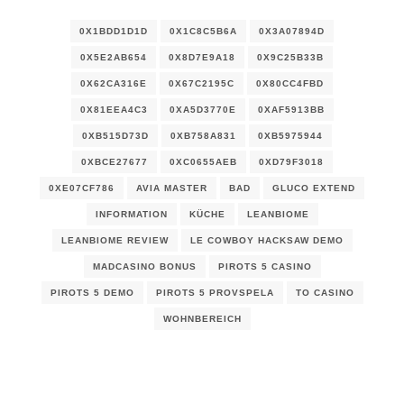
0X1BDD1D1D
0X1C8C5B6A
0X3A07894D
0X5E2AB654
0X8D7E9A18
0X9C25B33B
0X62CA316E
0X67C2195C
0X80CC4FBD
0X81EEA4C3
0XA5D3770E
0XAF5913BB
0XB515D73D
0XB758A831
0XB5975944
0XBCE27677
0XC0655AEB
0XD79F3018
0XE07CF786
AVIA MASTER
BAD
GLUCO EXTEND
INFORMATION
KÜCHE
LEANBIOME
LEANBIOME REVIEW
LE COWBOY HACKSAW DEMO
MADCASINO BONUS
PIROTS 5 CASINO
PIROTS 5 DEMO
PIROTS 5 PROVSPELA
TO CASINO
WOHNBEREICH