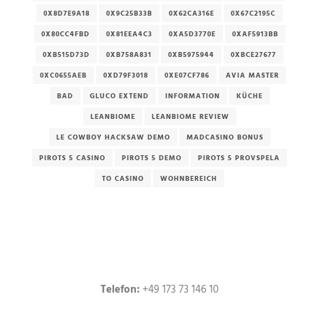
0X8D7E9A18
0X9C25B33B
0X62CA316E
0X67C2195C
0X80CC4FBD
0X81EEA4C3
0XA5D3770E
0XAF5913BB
0XB515D73D
0XB758A831
0XB5975944
0XBCE27677
0XC0655AEB
0XD79F3018
0XE07CF786
AVIA MASTER
BAD
GLUCO EXTEND
INFORMATION
KÜCHE
LEANBIOME
LEANBIOME REVIEW
LE COWBOY HACKSAW DEMO
MADCASINO BONUS
PIROTS 5 CASINO
PIROTS 5 DEMO
PIROTS 5 PROVSPELA
TO CASINO
WOHNBEREICH
Telefon:
+49 173 73 146 10