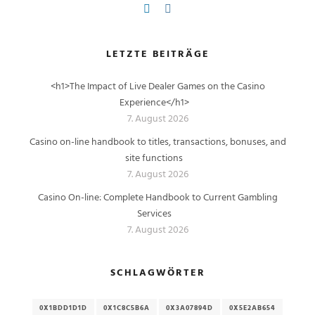
LETZTE BEITRÄGE
<h1>The Impact of Live Dealer Games on the Casino
Experience</h1>
7. August 2026
Casino on-line handbook to titles, transactions, bonuses, and
site functions
7. August 2026
Casino On-line: Complete Handbook to Current Gambling
Services
7. August 2026
SCHLAGWÖRTER
0X1BDD1D1D
0X1C8C5B6A
0X3A07894D
0X5E2AB654